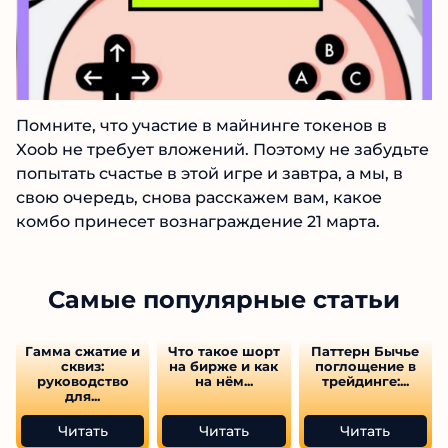
Помните, что участие в майнинге токенов в
Xoob не требует вложений. Поэтому не забудьте
попытать счастье в этой игре и завтра, а мы, в
свою очередь, снова расскажем вам, какое
комбо принесет вознаграждение 21 марта.
Самые популярные статьи
Гамма сжатие и
Что такое шорт
Паттерн Бычье
сквиз:
на бирже и как
поглощение в
руководство
на нём...
трейдинге:...
для...
Читать
Читать
Читать