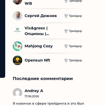
Трейдер
WB
Сергей Дежнев
Трейдер
Vix&greex | 
Трейдер
Опционы |...
Mahjong Cozy
Трейдер
Opensun Nft
Трейдер
Последние комментарии
Andrey A
17.06.2026
Я новичок в сфере трейдинга и это был