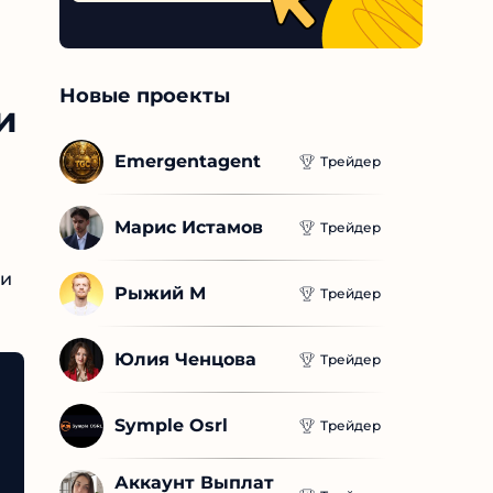
Новые проекты
и
Emergentagent
Трейдер
Марис Истамов
Трейдер
ли
Рыжий М
Трейдер
Юлия Ченцова
Трейдер
Symple Osrl
Трейдер
Аккаунт Выплат 