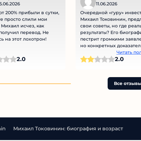
15.06.2026
11.06.2026
т 200% прибыли в сутки,
Очередной «гуру» инвес
ге просто слили мои
Михаил Токовинин, пред
 Михаил исчез, как
свои советы, но где реа
 получил перевод. Не
результаты? Его биограф
ь на этот лохотрон!
пестрит громкими заявл
но конкретных доказател
успешных инвестиций не
Читать по
2.0
2.0
Скептически отношусь к 
«экспертам», которые бо
говорят, чем делают. Пр
чем доверять свои деньги
Все отзыв
задуматься, есть ли у нег
реальный опыт или это
очередной маркетинговы
nin
Михаил Токовинин: биография и возраст
Соц