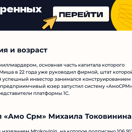
еренных
ПЕРЕЙТИ
я и возраст
 миллиардером, основная часть капитала которого
 Миша в 22 года уже руководил фирмой, штат которо
щий успешный инвестор занимался конструированием
ду предприимчивый юзер запустил систему «АмоСРМ»
едставители платформы 1С.
я «Амо Срм» Михаила Токовинина
названием Mtokovinin, на которое подписано 106 91