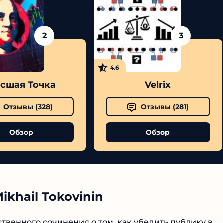
2
3
4.6
сшая Точка
Velrix
Отзывы (
328
)
Отзывы (
281
)
Обзор
Обзор
ikhail Tokovinin
твенного сочинения о том, как убедить публику в