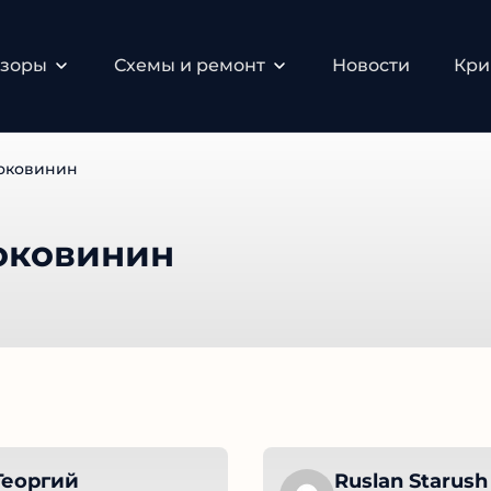
бзоры
Схемы и ремонт
Новости
Кри
оковинин
оковинин
Георгий
Ruslan Starush