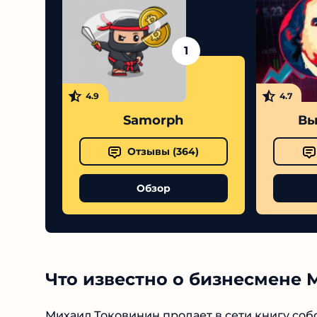
1
4.9
4.7
Samorph
Вы
Отзывы (
364
)
Обзор
Что известно о бизнесмене M
Михаил Токовинин продает в сети книгу собс