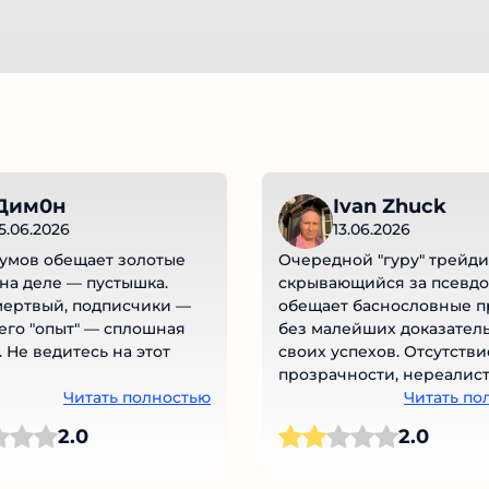
Дим0н
Ivan Zhuck
15.06.2026
13.06.2026
аумов обещает золотые
Очередной "гуру" трейди
 на деле — пустышка.
скрывающийся за псевд
мертвый, подписчики —
обещает баснословные 
 его "опыт" — сплошная
без малейших доказател
. Не ведитесь на этот
своих успехов. Отсутстви
прозрачности, нереалис
Читать полностью
гарантии и отсутствие
Читать по
верифицированной стат
2.0
2.0
– классические признаки
мошенничества. Неужели