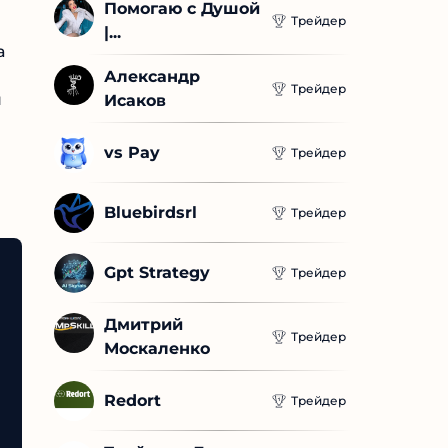
Помогаю с Душой 
Трейдер
|...
а
Александр 
Трейдер
я
Исаков
vs Pay
Трейдер
Bluebirdsrl
Трейдер
Gpt Strategy
Трейдер
Дмитрий 
Трейдер
Москаленко
Redort
Трейдер