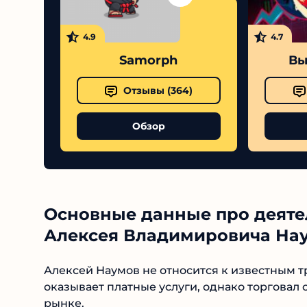
4.9
4.7
Samorph
Вы
Отзывы (
364
)
Обзор
Основные данные про деяте
Алексея Владимировича На
Алексей Наумов не относится к известным тр
оказывает платные услуги, однако торговал
рынке.