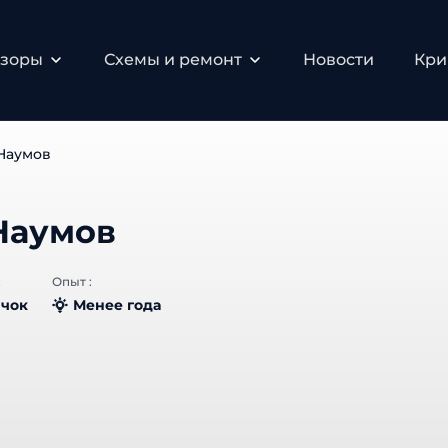
бзоры
Схемы и ремонт
Новости
Кри
Наумов
Наумов
:
Опыт :
чок
Менее года