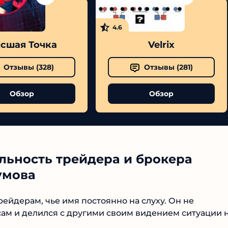
4.6
сшая Точка
Velrix
Отзывы (
328
)
Отзывы (
281
)
Обзор
Обзор
льность трейдера и брокера
умова
ейдерам, чье имя постоянно на слуху. Он не
 сам и делился с другими своим видением ситуации 