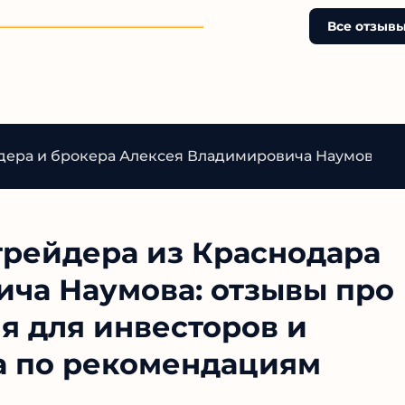
ещё верит в сказки о лёг
деньгах? Настоящие
Все отзыв
профессионалы не скры
в тени и не кормят обе
без подкрепления факта
дера и брокера Алексея Владимировича Наумова
трейдера из Краснодара
ча Наумова: отзывы про
я для инвесторов и
а по рекомендациям