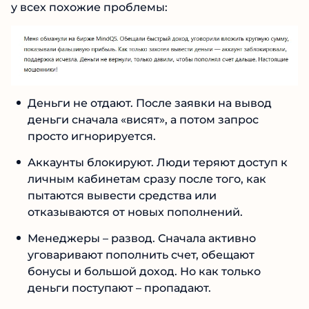
Негативные отзывы о MindQS
Реальные отзывы клиентов MindQS Com – это
лучшее доказательство того, что биржа
работает по мошеннической схеме. В сети
полно жалоб, и у всех похожие проблемы:
Деньги не отдают. После заявки на вывод
деньги сначала «висят», а потом запрос
просто игнорируется.
№1 В РЕЙТИНГЕ
Аккаунты блокируют. Люди теряют доступ
Samorph
4.9
к личным кабинетам сразу после того, как
пытаются вывести средства или
Рекомендован
экспертами Tehnoobzor
:
высокий ROI, честная статистика и сотни
отказываются от новых пополнений.
довольных клиентов.