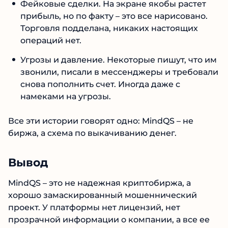
Менеджеры – развод. Сначала активно
Читать обзор
уговаривают пополнить счет, обещают
бонусы и большой доход. Но как только
деньги поступают – пропадают.
Фейковые сделки. На экране якобы растет
прибыль, но по факту – это все нарисовано.
Торговля подделана, никаких настоящих
операций нет.
Угрозы и давление. Некоторые пишут, что
им звонили, писали в мессенджеры и
требовали снова пополнить счет. Иногда
даже с намеками на угрозы.
Все эти истории говорят одно: MindQS – не
биржа, а схема по выкачиванию денег.
Вывод