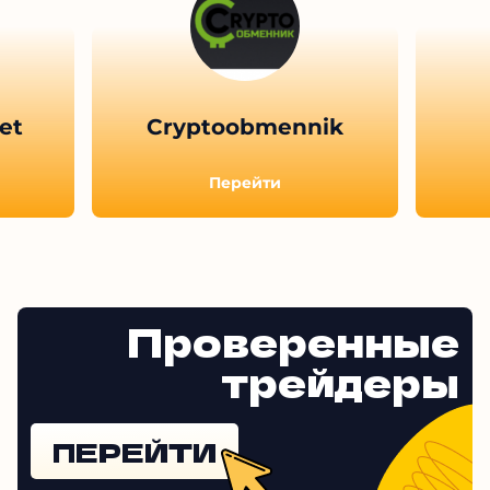
Другие обзоры
et
Cryptoobmennik
Перейти
Проверенные