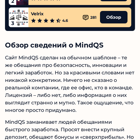
Высшая Точка
Обзор
328
4.7
2
Velrix
Обзор
281
4.6
3
Обзор сведений о MindQS
Сайт MindQS сделан на обычном шаблоне – те
же обещания про безопасность, инновации и
легкий заработок. Но за красивыми словами
нет никакой конкретики. Ничего не сказано о
реальной компании, где ее офис, кто в
команде. Лицензий – либо нет, либо
информация о них выглядит странно и мутно.
Такое ощущение, что многое просто
придумано.
MindQS заманивает людей обещаниями