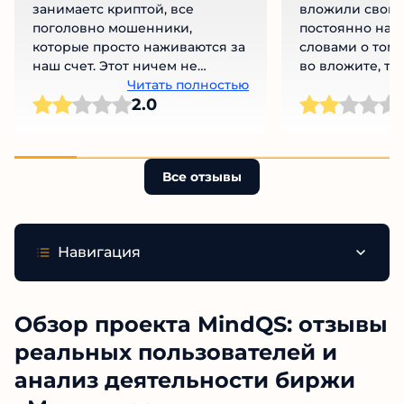
занимаетс криптой, все
вложили свои 
поголовно мошенники,
постоянно на н
которые просто наживаются за
словами о том,
наш счет. Этот ничем не
во вложите, те
отличается от них
Читать полностью
получите. Но э
Ч
2.0
Здесь никто не
по поводу сох
средств. Не ве
платформы.
Все отзывы
Навигация
Обзор проекта MindQS:
отзывы реальных
пользователей и анализ