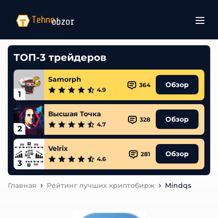
ТОП-3 трейдеров
Samorph
Обзор
364
4.9
1
Высшая Точка
Обзор
328
4.7
2
Velrix
Обзор
281
4.6
3
Главная
Рейтинг лучших криптобирж
Mindqs