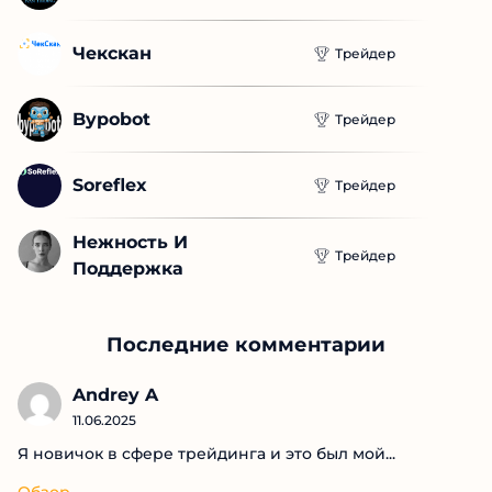
Explore CY
Трейдер
IT Ivan Trading
Трейдер
Чекскан
Трейдер
Bypobot
Трейдер
Soreflex
Трейдер
Нежность И 
Трейдер
Поддержка
Последние комментарии