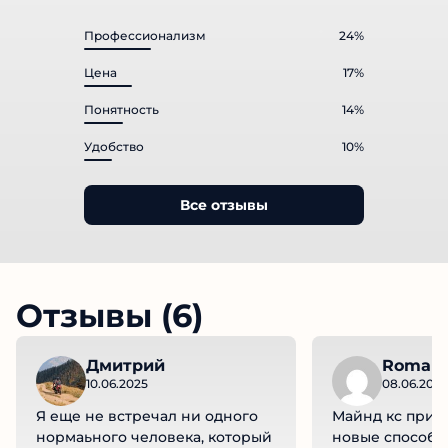
Профессионализм
24%
Цена
17%
Понятность
14%
Удобство
10%
Все отзывы
Отзывы (6)
Дмитрий
Roman
10.06.2025
08.06.2025
Я еще не встречал ни одного
Майнд кс прид
нормаьного человека, который
новые способы