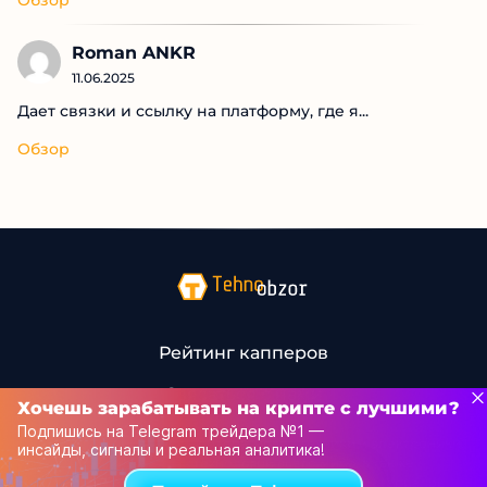
Andrey A
11.06.2025
Я новичок в сфере трейдинга и это был мой...
Обзор
Roman ANKR
11.06.2025
Дает связки и ссылку на платформу, где я...
Обзор
Хочешь зарабатывать на крипте с лучшими?
Подпишись на Telegram трейдера №1 —
инсайды, сигналы и реальная аналитика!
Рейтинг капперов