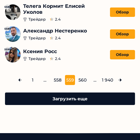
Телега Кормит Елисей
5588
Уколов
Обзор
Лучшие арбитражные P2P карты
Трейдер
2.4
5589
Лучшие тапалки в Telegram 2026
Александр Нестеренко
Обзор
Трейдер
2.4
Лучшие тапалки в Телеграмм
5590
Ксения Росс
Обзор
Трейдер
2.4
Лучшие трейдеры Youtube
1
…
558
559
560
…
1 940
Лучшие трейдеры в Телеграмме
Лучшие трейдеры ВКонтакте
Загрузить еще
Лучшие трейдеры России
Лучшие трейдеры Форекс