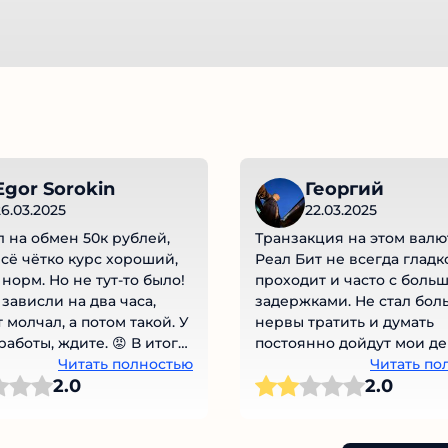
gor Sorokin
Георгий
6.03.2025
22.03.2025
 на обмен 50к рублей,
Транзакция на этом валю
сё чётко курс хороший,
Реал Бит не всегда гладк
норм. Но не тут-то было!
проходит и часто с боль
зависли на два часа,
задержками. Не стал бол
 молчал, а потом такой. У
нервы тратить и думать
аботы, ждите. 😡 В итоге
постоянно дойдут мои де
, но без 500 рублей типа
Читать полностью
идли потеряются. Нашел 
Читать по
2.0
2.0
я выросла 🥲. Скам? Не,
обменник и все стало хо
и есть. Проверяйте
Операции реально совер
еред обменом и
минуту!!!