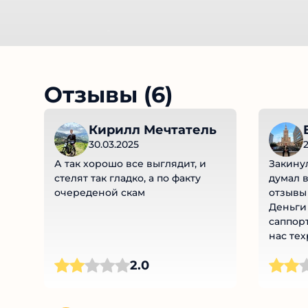
Отзывы (6)
Кирилл Мечтатель
E
30.03.2025
2
А так хорошо все выглядит, и
Закинул
стелят так гладко, а по факту
думал в
очереденой скам
отзывы 
Деньги 
саппорт
нас техр
вернули
2.0
комисси
но мутк
курсы п