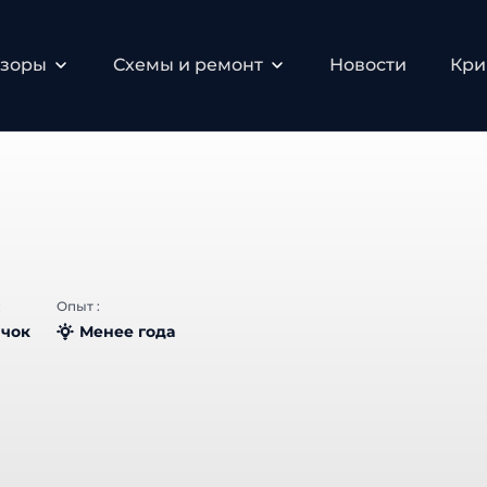
зоры
Схемы и ремонт
Новости
Крип
Опыт :
чок
Менее года