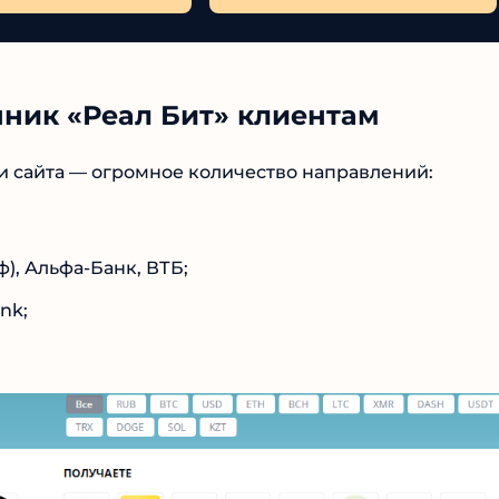
ник «Реал Бит» клиентам
и сайта — огромное количество направлений:
№1 В РЕЙТИНГЕ
), Альфа-Банк, ВТБ;
Samorph
nk;
4.9
Рекомендован
экспертами
Tehnoobzor
: высокий ROI, честная
статистика и сотни довольных
клиентов.