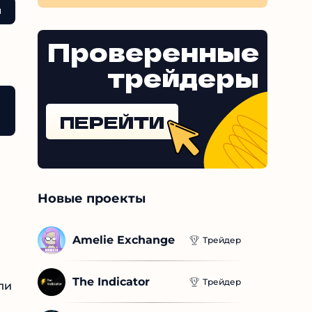
со
(х
об
Проверенные
со
трейдеры
t
Можно ли доверять обменнику
Как работает 
ПЕРЕЙТИ
Новые проекты
Amelie Exchange
Трейдер
The Indicator
Трейдер