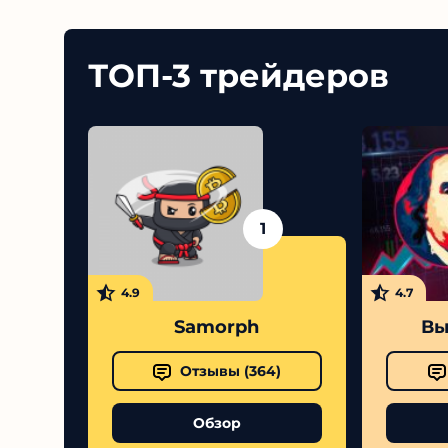
ТОП-3 трейдеров
1
4.9
4.7
Samorph
Выс
Отзывы (
364
)
Обзор