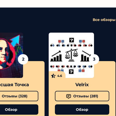
Все обзоры
2
3
4.6
шая Точка
Velrix
Отзывы (
328
)
Отзывы (
281
)
Обзор
Обзор