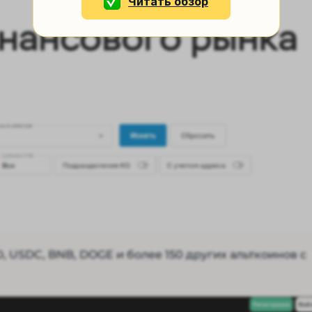
Читать обзор
 USDC, BNB, DOGE и более 150 других альткоинов c