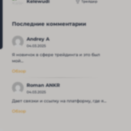
Kelewudi
Трейдер
Последние комментарии
Andrey A
04.03.2025
Я новичок в сфере трейдинга и это был
мой...
Обзор
Roman ANKR
04.03.2025
Дает связки и ссылку на платформу, где я...
Обзор