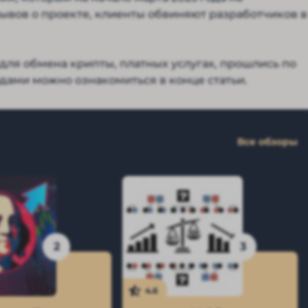
зывов о проекте, клиенты обвиняют разработчиков в
ля обмена крипты, платных услугах, прошлись по
дами можно ознакомиться в конце статьи.
Все обзоры
2
3
4.6