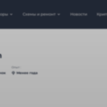
зоры
Схемы и ремонт
Новости
Крип
n
Опыт :
чок
Менее года