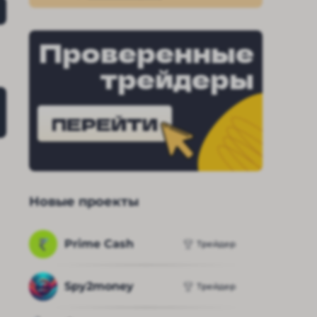
Проверенные
трейдеры
го сайта и соцсетей криптообменника «Руби Токен
ПЕРЕЙТИ
Новые проекты
Prime Cash
Трейдер
Spy2money
Трейдер