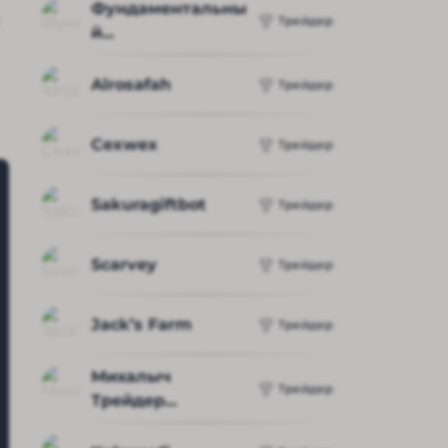
Фундаментальны
Трейдер
й...
Alrosafah
Трейдер
Cexwex
Трейдер
Sakuragiftbot
Трейдер
Scarvey
Трейдер
Jack’s Farm
Трейдер
Михалыч 
Трейдер
Трейдер...