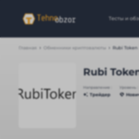
Тесты и об
Главная
Обменники криптовалюты
Rubi Token
Rubi Toke
Направление :
Уровень :
Трейдер
Нови