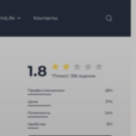
тоLife
Контакты
1.8
"Плохо", 159 оценок
Профессионализм
28%
Цена
27%
Понятность
24%
Удобство
13%