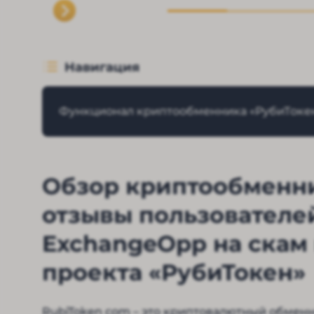
Навигация
Функционал криптообменника «РубиТоке
Обзор криптообменни
отзывы пользователе
ExchangeOpp на скам 
проекта «РубиТокен»
RubiToken com – это криптовалютный обменни