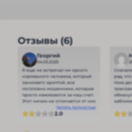
Отзывы (6)
Георгий
04.03.2025
2
Я еще не встречал ни одного
Сначала
нормаьного человека, который
рад, чт
занимаетс криптой, все
пока де
поголовно мошенники, которые
транзак
просто наживаются за наш счет.
обманул
Этот ничем не отличается от них
заблоки
Читать полностью
получит
2.0
Аферис