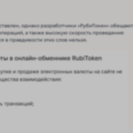
ставлен, однако разработчики «РубиТокен» обещаю
операций, а также высокую скорость проведения
я в правдивости этих слов нельзя.