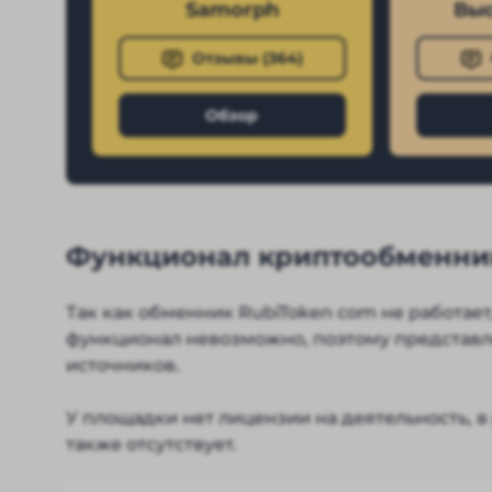
Samorph
Выс
Отзывы (
364
)
Обзор
Функционал криптообменни
Так как обменник RubiToken com не работает
функционал невозможно, поэтому представ
источников.
У площадки нет лицензии на деятельность, 
также отсутствует.