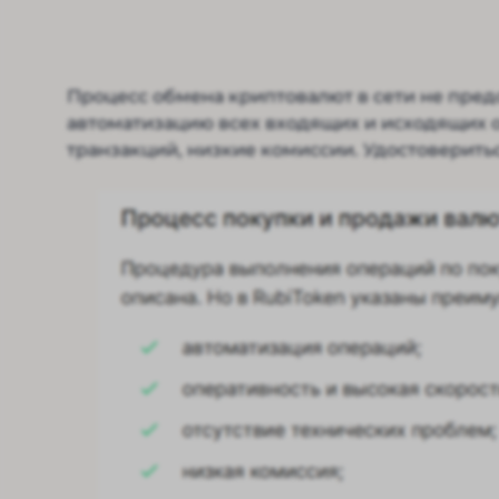
Процесс обмена криптовалют в сети не пред
автоматизацию всех входящих и исходящих 
транзакций, низкие комиссии. Удостоверитьс