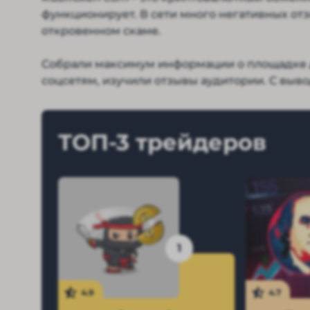
функционирует. В сети много негативных от
откровенном скаме.
Собрали максимум информации о площадке д
соцсетям, изучили отзывы аудитории. С выво
ТОП-3 трейдеров
1
4.9
4.7