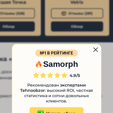
шая Точка
Velrix
Отзывы (
328
)
Отзывы (
281
)
Обзор
Обзор
№1 В РЕЙТИНГЕ
ка «РубиТокен»
Samorph
, досконально изучить его деятельность и
4.9
ленная ниже информация собрана из открытых
Рекомендован
экспертами
Tehnoobzor
: высокий ROI, честная
статистика и сотни довольных
в реестре Центробанка такое юридическое лицо
клиентов.