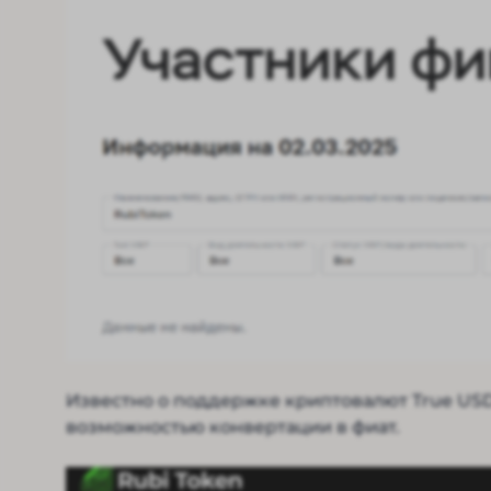
Известно о поддержке криптовалют True USD,
возможностью конвертации в фиат.