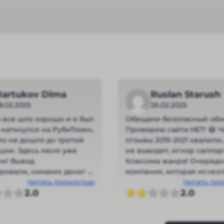
Hartukov Dima
Ruslan Starush
8.02.2025
26.02.2025
 все шло хорошо и я был
Обещали безопасный обм
о наткнулся на РубиТокен,
Проверяю сайта НЕТ! 😂 
ло не дошло до третий
отзывы 2019-2021 хвалили,
ции. Здесь меня уже
не выводят, игнор саппорт
и! Вывод
Классика жанра! Очередн
ровали, никаких денег я
компания, которая исчезл
ь теперь не могу.
Читать полностью
деньгами клиентов.
Читать по
2.0
2.0
ты!