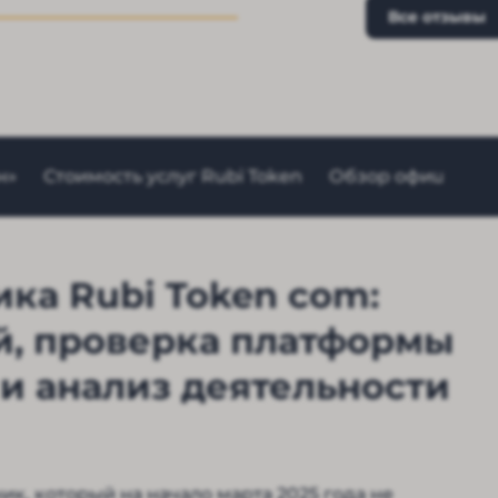
Все отзывы
н»
Стоимость услуг Rubi Token
Обзор официально
ка Rubi Token com:
й, проверка платформы
и анализ деятельности
к, который на начало марта 2025 года не