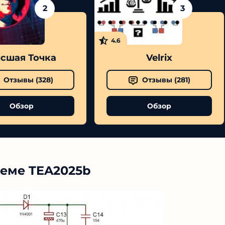
2
3
4.6
сшая Точка
Velrix
Отзывы (
328
)
Отзывы (
281
)
Обзор
Обзор
хеме TEA2025b