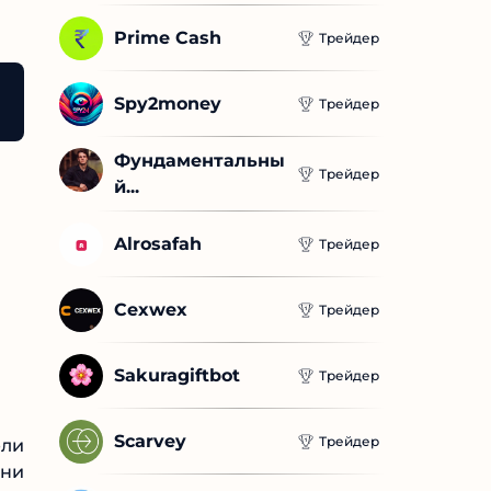
Prime Cash
Трейдер
воими руками
Spy2money
Трейдер
Фундаментальны
Трейдер
й...
Alrosafah
Трейдер
Cexwex
Трейдер
Sakuragiftbot
Трейдер
Scarvey
Трейдер
ели
они