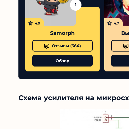
1
4.9
4.7
Samorph
Вы
Отзывы (
364
)
Обзор
Схема усилителя на микрос