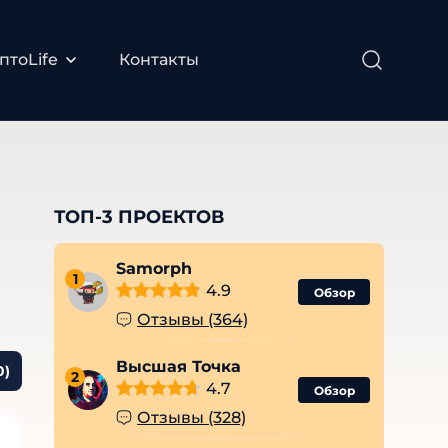
птоLife
Контакты
ТОП-3 ПРОЕКТОВ
Samorph
1
4.9
Обзор
Отзывы (364)
Высшая Точка
0)
2
4.7
Обзор
Отзывы (328)