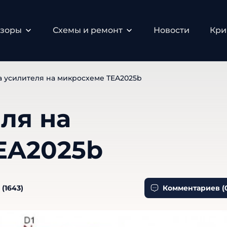
бзоры
Схемы и ремонт
Новости
Кри
а усилителя на микросхеме TEA2025b
ля на
EA2025b
 (
1643
)
Комментариев (