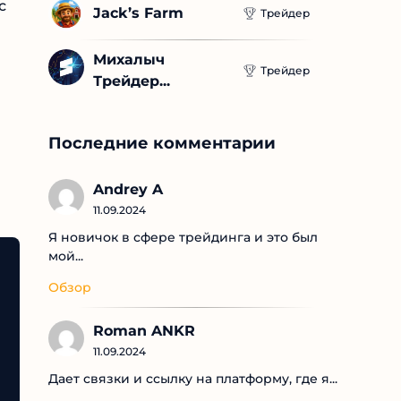
с
Jack’s Farm
Трейдер
Михалыч 
Трейдер
Трейдер...
Последние комментарии
я
Andrey A
11.09.2024
Я новичок в сфере трейдинга и это был
мой...
Обзор
Roman ANKR
11.09.2024
Дает связки и ссылку на платформу, где я...