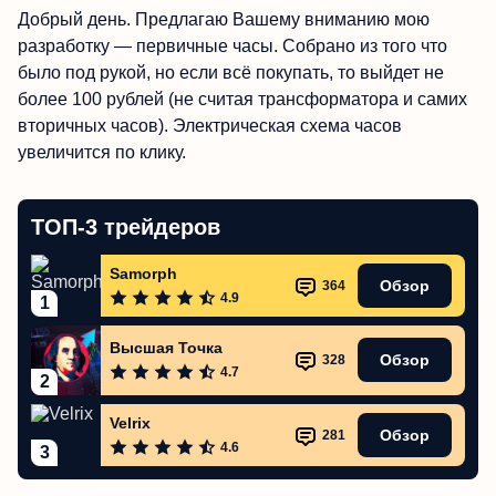
Добрый день. Предлагаю Вашему вниманию мою
разработку — первичные часы. Собрано из того что
было под рукой, но если всё покупать, то выйдет не
более 100 рублей (не считая трансформатора и самих
вторичных часов). Электрическая схема часов
увеличится по клику.
ТОП-3 трейдеров
Samorph
Обзор
364
4.9
1
Высшая Точка
Обзор
328
4.7
2
Velrix
Обзор
281
4.6
3