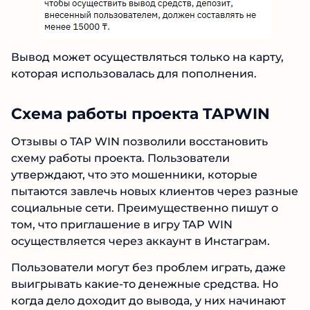
Вывод может осуществляться только на карту,
которая использовалась для пополнения.
№1 В РЕЙТИНГЕ
Samorph
4.9
Схема работы проекта TAPWIN
Рекомендован
экспертами Tehnoobzor
:
высокий ROI, честная статистика и сотни
Отзывы о TAP WIN позволили восстановить
довольных клиентов.
схему работы проекта. Пользователи
утверждают, что это мошенники, которые
Читать обзор
пытаются завлечь новых клиентов через
разные социальные сети. Преимущественно
пишут о том, что приглашение в игру TAP WIN
осуществляется через аккаунт в Инстаграм.
Пользователи могут без проблем играть, даже
выигрывать какие-то денежные средства. Но
когда дело доходит до вывода, у них начинают
требовать оплату какого-то штрафа в