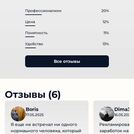
Профессионализм
20%
Цена
12%
Понятность
11%
Удобство
13%
Все отзывы
Отзывы (6)
Boris
Dima35
17.05.2025
16.05.2025
Я еще не встречал ни одного
Рекламировали
нормаьного человека, который
заработок на и