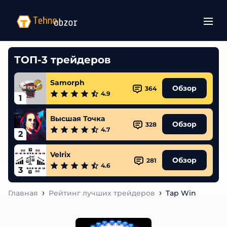
ТОП-3 трейдеров
Samorph
Обзор
364
4.9
1
Высшая Точка
Обзор
328
4.7
2
Velrix
Обзор
281
4.6
3
Главная
Рейтинг лучших трейдеров
Tap Win