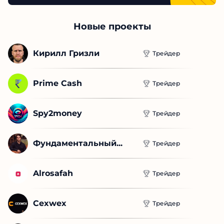
Новые проекты
Кирилл Гризли
Трейдер
Prime Cash
Трейдер
Spy2money
Трейдер
Фундаментальный...
Трейдер
Alrosafah
Трейдер
Cexwex
Трейдер
Sakuragiftbot
Трейдер