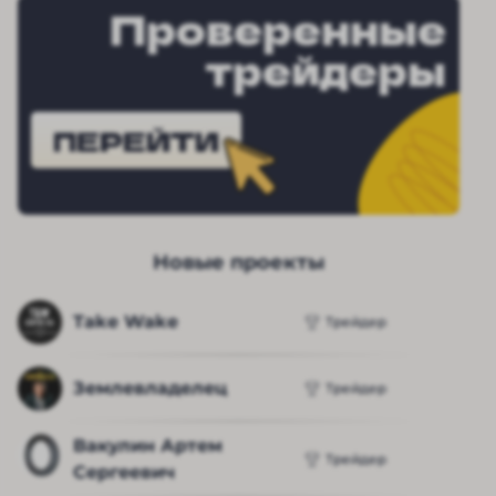
Проверенные
трейдеры
ПЕРЕЙТИ
Новые проекты
Take Wake
Трейдер
Землевладелец
Трейдер
Вакулин Артем 
Трейдер
Сергеевич