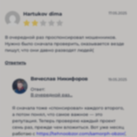
17.05.2025
Hartukov dima
В очередной раз проспонсировал мошенников.
Нужно было сначала проверить, оказывается везде
пишут, что они давно разводят людей(
Ответить
Вячеслав Никифоров
19.05.2025
Ответ:
В очередной раз...
Я сначала тоже «спонсировал» каждого второго,
а потом понял, что самое важное — это
репутация. Теперь проверяю каждый проект
семь раз, прежде чем вложиться. Вот уже месяц
работаю с
https://tehnoobzor.com/samorph-obzor/
,