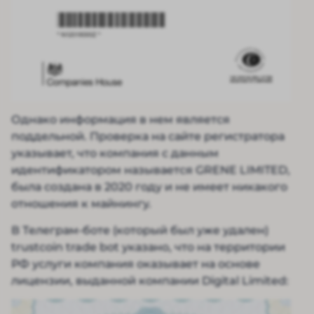
Однако информация в нем является
поддельной. Проверка на сайте регистратора
указывает, что компания с данным
идентификатором называется GRENE LIMITED,
была создана в 2020 году и не имеет никакого
отношения к майнингу.
В Телеграм-боте (который был уже удален)
trustcoin trade bot указано, что на территории
РФ услуги компания оказывает на основе
лицензии, выданной компании Digital Limited: