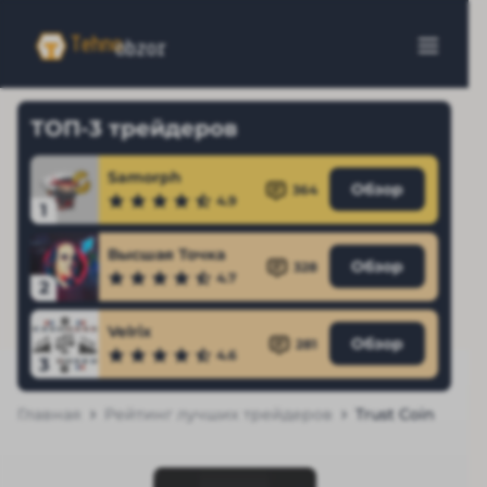
ТОП-3 трейдеров
Samorph
Обзор
364
4.9
1
Высшая Точка
Обзор
328
4.7
2
Velrix
Обзор
281
4.6
3
Главная
Рейтинг лучших трейдеров
Trust Coin