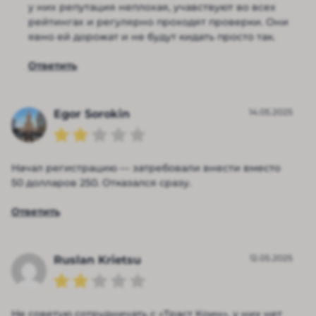
у них репутация неплохая, учавствуют во всех
рейтингах и регулярно проходят проверки. Они
явно ей дорожат и не будут кидать просто так.
Ответить
14.05.2025
Egor Sorokin
Начал регистрацию — затребовали внести вместо
50 долларов 250. Отказался сразу.
Ответить
12.05.2025
Ruslan Krietsu
Не советую сотрудничать с «Траст Коин», у них нет