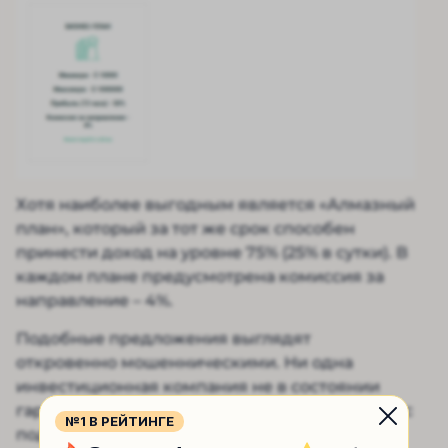
Хотя наиболее выгодным является «Алмазный
план», который за тот же срок способен
принести доход на уровне 75% (25% в сутки). В
каждом плане предусмотрена комиссия за
направление – 4%.
Подобные предложения выглядят
откровенно мошенническими. Ни одна
инвестиционная компания не в состоянии
гарантировать такую доходность. Более того, с
№1 В РЕЙТИНГЕ
подобными выплатами, компании проще