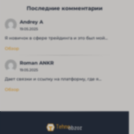
Последние комментарии
Andrey A
19.05.2025
Я новичок в сфере трейдинга и это был мой...
Обзор
Roman ANKR
19.05.2025
Дает связки и ссылку на платформу, где я...
Обзор