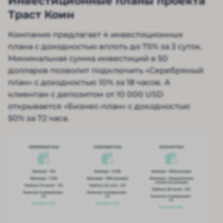
Инвестиционные планы проекта
Траст Коин
Компания предлагает 4 инвестиционных
плана с доходностью вплоть до 75% за 3 суток.
Минимальная сумма инвестиций в 50
долларов позволит подключить «Серебряный
план» с доходностью 10% за 18 часов. А
клиентам с депозитом от 10 000 USD
открывается «Бизнес-план» с доходностью
50% за 72 часа.