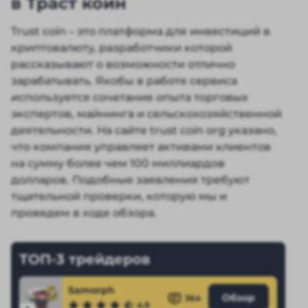
в Траст коин
Trust coin – это платформа для инвестиций в
криптовалюту, разработчики которой
рассказывают о возможности отлично
зарабатывать. Якобы в работе сервиса
используется сочетание опыта торговых
экспертов, майнинга и сельскохозяйственной
деятельности. На сайте trust coin org указано,
что компания управляет активами клиентов
на сумму более чем 100 миллиардов
долларов. Подобные заявления требуют
тщательной проверки, которую мы и
проведем в ходе обзора.
ТОП-3 трейдеров
Samorph
Обзор
364
4.9