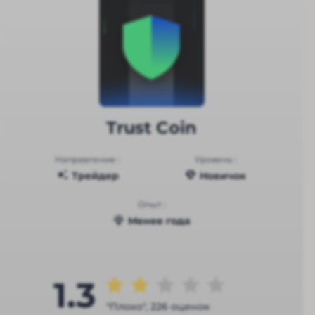
Trust Coin
Направление :
Уровень :
Трейдер
Новичок
Опыт :
Менее года
1.3
"Плохо", 226 оценок