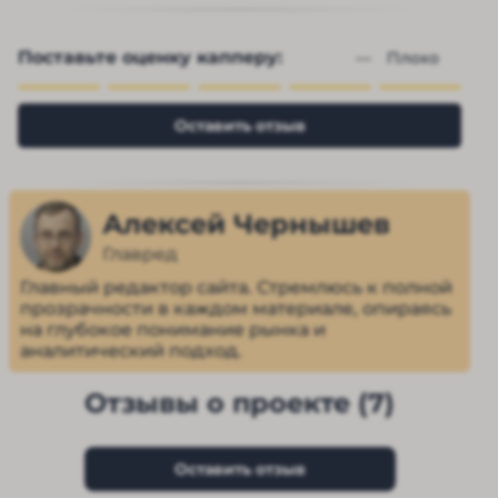
Поставьте оценку капперу:
— 
Плохо
Оставить отзыв
Алексей Чернышев
Главред
Главный редактор сайта. Стремлюсь к полной
прозрачности в каждом материале, опираясь
на глубокое понимание рынка и
аналитический подход.
Отзывы о проекте (7)
Оставить отзыв