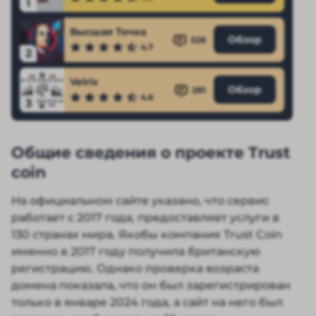
1
Высшая Точка
Обзор
328
4.7
2
Velrix
Обзор
281
4.6
3
Общие сведения о проекте Trust
coin
На официальном сайте указано, что сервис
работает с 2017 года, предоставляет услуги в
130 странах мира. Якобы компания Trust Coin
именно в 2017 году получила британскую
регистрацию. Однако проверка возраста
домена показала, что он был зарегистрирован
только в январе 2024 года, а сайт на него был