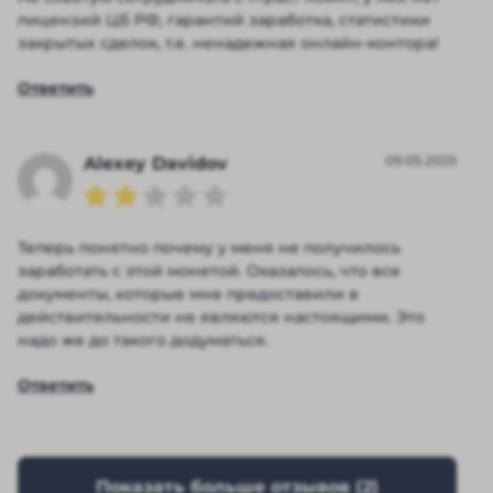
лицензий ЦБ РФ, гарантий заработка, статистики
закрытых сделок, т.е. ненадежная онлайн-контора!
Ответить
09.05.2025
Alexey Davidov
Теперь понятно почему у меня не получилось
заработать с этой монетой. Оказалось, что все
документы, которые мне предоставили в
действительности не являются настоящими. Это
надо же до такого додуматься.
Ответить
Показать больше отзывов (
2
)