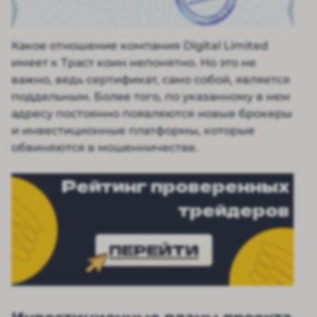
Какое отношение компания Digital Limited
имеет к Траст коин непонятно. Но это не
важно, ведь сертификат, само собой, является
поддельным. Более того, по указанному в нем
адресу постоянно появляются новые брокеры
и инвестиционные платформы, которые
обвиняются в мошенничестве.
Рейтинг проверенных
трейдеров
ПЕРЕЙТИ