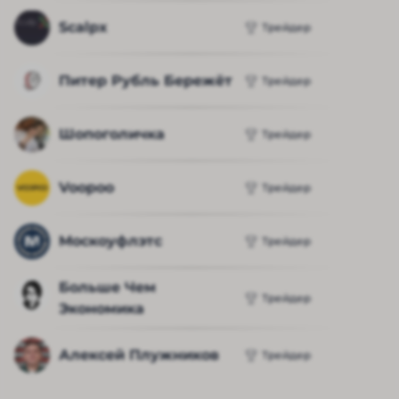
Scalpx
Трейдер
Питер Рубль Бережёт
Трейдер
Шопоголичка
Трейдер
Voopoo
Трейдер
Москоуфлэтс
Трейдер
Больше Чем 
Трейдер
Экономика
Алексей Плужников
Трейдер