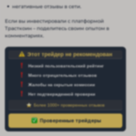
негативные отзывы в сети.
Если вы инвестировали с платформой
Трасткоин – поделитесь своим опытом в
комментариях.
Этот трейдер не рекомендован
Низкий пользовательский рейтинг
Много отрицательных отзывов
Жалобы на скрытые комиссии
Нет подтвержденной проверки
Более 1000+ проверенных отзывов