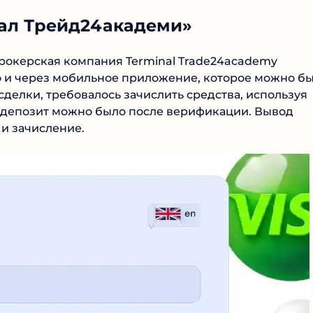
ал Трейд24академи»
рокерская компания Terminal Trade24academy
но и через мобильное приложение, которое можно
ючать сделки, требовалось зачислить средства,
 Пополнять депозит можно было после верификации.
м, что и зачисление.