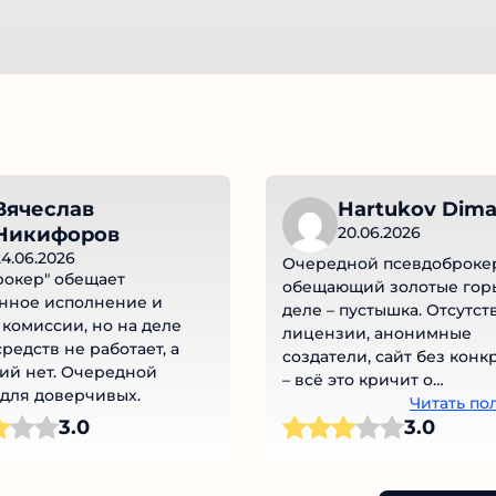
Вячеслав
Hartukov Dima
Никифоров
20.06.2026
4.06.2026
Очередной псевдоброкер
рокер" обещает
обещающий золотые горы,
нное исполнение и
деле – пустышка. Отсутст
комиссии, но на деле
лицензии, анонимные
редств не работает, а
создатели, сайт без конк
й нет. Очередной
– всё это кричит о
для доверчивых.
мошенничестве. Обещан
Читать по
3.0
3.0
высокой доходности без 
– явный признак обмана. 
ведитесь на красивые сло