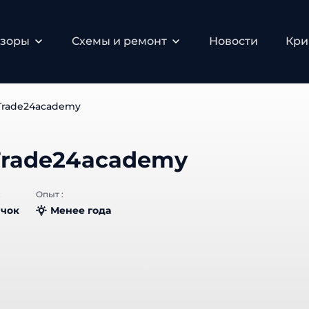
зоры
Схемы и ремонт
Новости
Крип
Trade24academy
Trade24academy
Опыт :
чок
Менее года