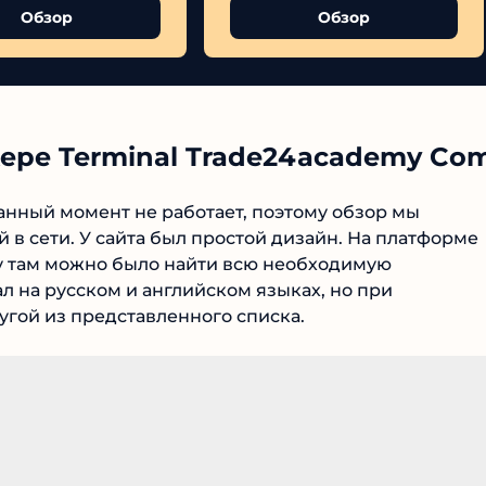
Обзор
Обзор
ере Terminal Trade24academy Co
нный момент не работает, поэтому обзор мы
№1 В РЕЙТИНГЕ
в сети. У сайта был простой дизайн. На платформе
у там можно было найти всю необходимую
Samorph
 на русском и английском языках, но при
гой из представленного списка.
4.9
Рекомендован
экспертами
Tehnoobzor
: высокий ROI, честная
статистика и сотни довольных
клиентов.