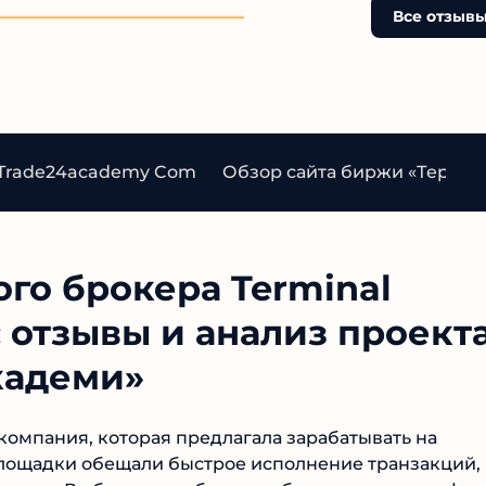
не рискуйте своими день
Все отзывы
такими сомнительными
проектами.
 Trade24academy Com
Обзор сайта биржи «Термин
го брокера Terminal
 отзывы и анализ проект
кадеми»
компания, которая предлагала зарабатывать на
площадки обещали быстрое исполнение транзакций,