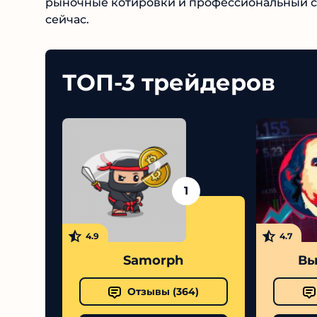
рыночные котировки и профессиональный сер
платформа сейчас.
ТОП-3 трейдеров
1
4.9
4.7
Samorph
Выс
Отзывы (
364
)