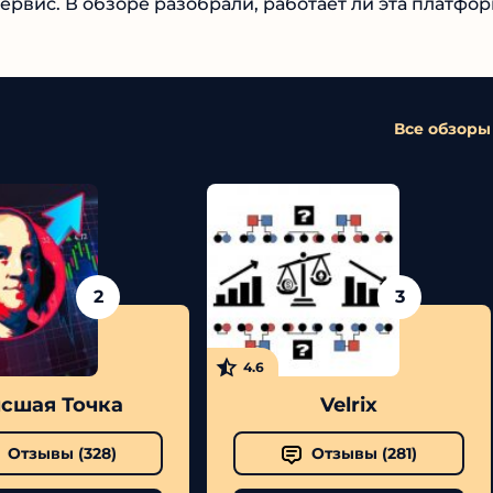
вис. В обзоре разобрали, работает ли эта
Все обзоры
2
3
4.6
шая Точка
Velrix
Отзывы (
328
)
Отзывы (
281
)