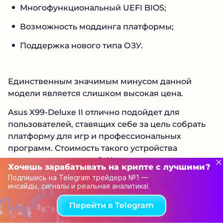
Многофункциональный UEFI BIOS;
Возможность моддинга платформы;
Поддержка нового типа ОЗУ.
Единственным значимым минусом данной
модели является слишком высокая цена.
Asus X99-Deluxe II отлично подойдет для
пользователей, ставящих себе за цель собрать
платформу для игр и профессиональных
программ. Стоимость такого устройства
является завышенной. Несмотря на это, ее
Хочешь зарабатывать на крипте с лучшими?
функционал соответствует цене. Обладатель
Подпишись на Telegram трейдера №1 —
сможет установить на эту МП топовые
инсайды, сигналы и реальная аналитика!
комплектующие. Дизайн гаджета также на
Перейти в Telegram
высочайшем уровне.