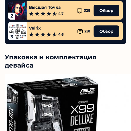
Высшая Точка
Обзор
328
4.7
2
Velrix
Обзор
281
4.6
3
Упаковка и комплектация
девайса