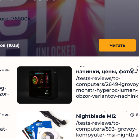
core-i76900k
ов (
1033
)
Читать
HyperPC Lumen – обзо
6
мин
8
начинки, цены, фото,...
/tests-reviews/to-
computers/2649-igrovoy
og-
monstr-hyperpc-lumen-
zor-
obzor-variantov-nachink
a
Чи
12.09.2024
Компьютер для игр MS
тать
7
мин
6
Nightblade MI2
/tests-reviews/to-
at-
computers/593-igrovoy-
kompyuter-msi-nightbla