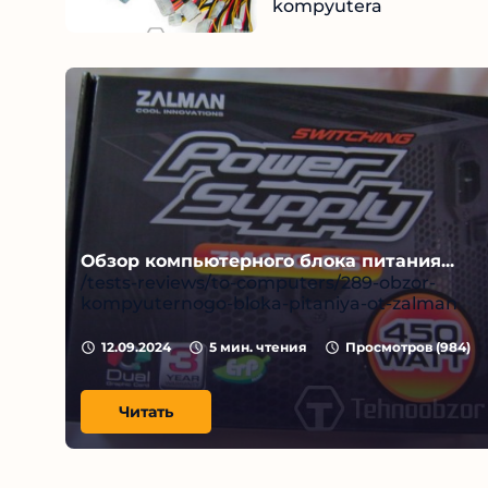
kompyutera
Чи
12.09.2024
Обзор компьютерного блока питания...
/tests-reviews/to-computers/289-obzor-
kompyuternogo-bloka-pitaniya-ot-zalman
12.09.2024
5
мин. чтения
Просмотров (
984
)
Читать