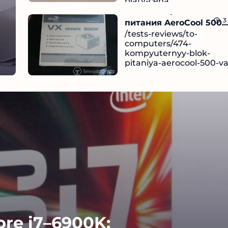
platy-cena
Компьютерный блок
Чи
12.09.2024
3
питания AeroCool 500...
/tests-reviews/to-
computers/474-
kompyuternyy-blok-
pitaniya-aerocool-500-va
Чи
12.09.2024
re i7–6900K: