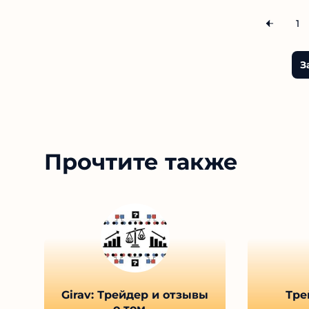
1
З
Прочтите также
Girav: Трейдер и отзывы
Тре
о том,...