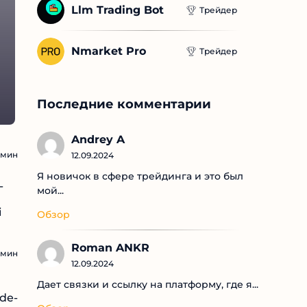
Llm Trading Bot
Трейдер
Nmarket Pro
Трейдер
Последние комментарии
Andrey A
р
мин
12.09.2024
Я новичок в сфере трейдинга и это был
-
мой...
i
Обзор
тать
I
Roman ANKR
мин
12.09.2024
Дает связки и ссылку на платформу, где я...
de-