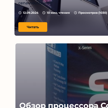
cena-noutbuka
12.09.2024
10
мин. чтения
Просмотров (
1030
)
Читать
Обзор процессора Co