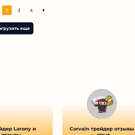
2
3
4
агрузить еще
йдер Larony и
Corvain трейдер отзывы
отзывы...
— опыт...