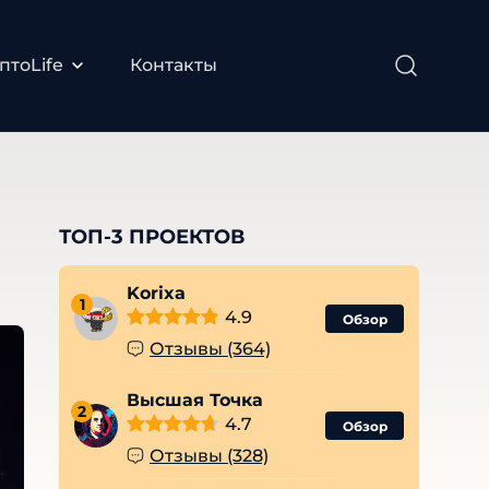
птоLife
Контакты
ТОП-3 ПРОЕКТОВ
Korixa
1
4.9
Обзор
Отзывы (364)
Высшая Точка
2
4.7
Обзор
Отзывы (328)