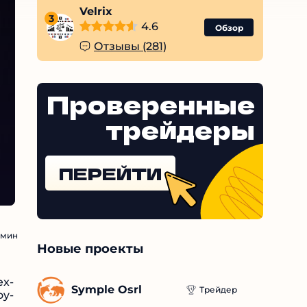
Velrix
3
4.6
Обзор
Отзывы (281)
Проверенные
трейдеры
ПЕРЕЙТИ
мин
Новые проекты
ex-
Symple Osrl
Трейдер
oy-