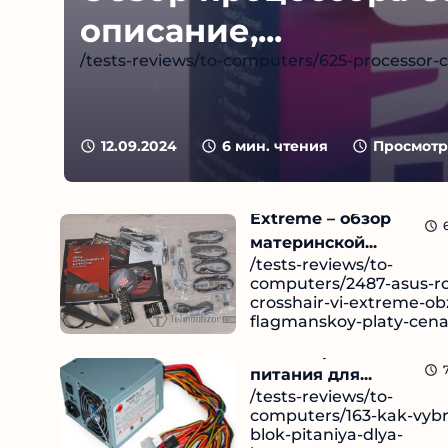
описание,...
/tests-reviews/to-computers/625-processor-
12.09.2024
6
мин. чтения
Просмотр
ASUS ROG Crosshair VI
Extreme – обзор
материнской...
/tests-reviews/to-
computers/2487-asus-r
crosshair-vi-extreme-ob
flagmanskoy-platy-cen
Как выбрать блок
Чи
12.09.2024
питания для...
/tests-reviews/to-
computers/163-kak-vybr
blok-pitaniya-dlya-