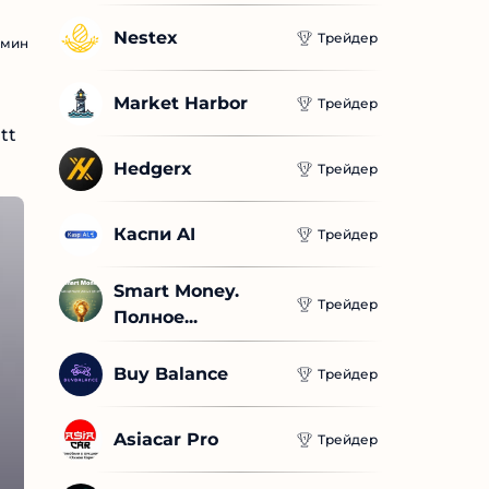
Nestex
тать
Трейдер
мин
Market Harbor
Трейдер
tt
Hedgerx
Трейдер
тать
Каспи AI
Трейдер
Smart Money. 
Трейдер
Полное...
Buy Balance
Трейдер
Asiacar Pro
Трейдер