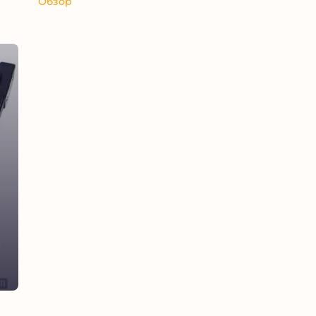
Обзор
тать