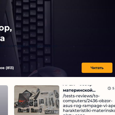
ор,
а
g8-ii-kompaktnyy-igrovoy-pc
ов (
813
)
Читать
ASUS ROG RAMPAGE VI
APEX – обзор
5
материнской...
/tests-reviews/to-
computers/2436-obzor-
asus-rog-rampage-vi-ap
harakteristiki-materinsk