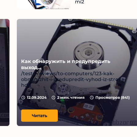
mi2
тать
Чи
12.09.2024
Как обнаружить и предупредить
выход...
/tests-reviews/to-computers/123-kak-
obnaruzhit-i-predupredit-vyhod-iz-stroya-
hdd
12.09.2024
2
мин. чтения
Просмотров (
841
)
Читать