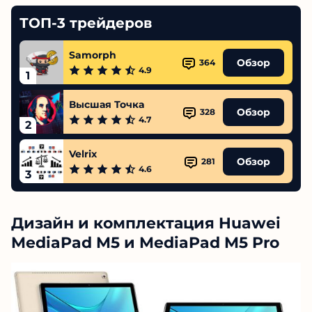
ТОП-3 трейдеров
Samorph
Обзор
364
4.9
1
Высшая Точка
Обзор
328
4.7
2
Velrix
Обзор
281
4.6
3
Дизайн и комплектация Huawei
MediaPad M5 и MediaPad M5 Pro