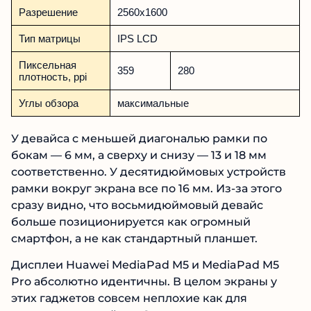
Разрешение
2560х1600
Тип матрицы
IPS LCD
Пиксельная
359
280
плотность, ppi
Углы обзора
максимальные
У девайса с меньшей диагональю рамки по
бокам — 6 мм, а сверху и снизу — 13 и 18 мм
соответственно. У десятидюймовых устройств
рамки вокруг экрана все по 16 мм. Из-за этого
сразу видно, что восьмидюймовый девайс
больше позиционируется как огромный
смартфон, а не как стандартный планшет.
Дисплеи Huawei MediaPad M5 и MediaPad M5
Pro абсолютно идентичны. В целом экраны у
этих гаджетов совсем неплохие как для