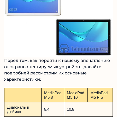
Перед тем, как перейти к нашему впечатлению
от экранов тестируемых устройств, давайте
подробней рассмотрим их основные
характеристики:
MediaPad
MediaPad
MediaPad
M5 8
M5 10
M5 Pro
Диагональ в
8.4
10.8
дюймах