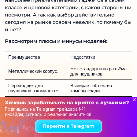
наиболее привлекательных гаджетов в своём
классе и ценовой категории, с какой стороны ни
посмотри. А так как выбор действительно
сегодня на рынке совсем невелик, то почему бы
и нет?
Рассмотрим плюсы и минусы моделей:
Преимущества
Недостатки
Нет стандартного разъёма
Металлический корпус.
для наушников.
Переходник для
Выпирает объектив
наушников в комплекте.
камеры сзади.
Отличное звучание.
Нет чипа NFC.
Хочешь зарабатывать на крипте с лучшими?
Подпишись на Telegram трейдера №1 —
Хороший показатель
Средняя
инсайды, сигналы и реальная аналитика!
автономности.
производительность.
Перейти в Telegram
В комплекте с «прошкой»
Про-версия стоит более 40
идёт стилус.
000 рублей.