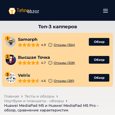
1
Samorph
Обзор
4.9
Отзывы (364)
2
Высшая Точка
Обзор
4.7
Отзывы (328)
3
Velrix
Обзор
4.6
Отзывы (281)
Главная
Тесты и обзоры
Ноутбуки и планшеты - обзоры
Huawei MediaPad M5 и Huawei MediaPad M5 Pro –
обзор, сравнение характеристик