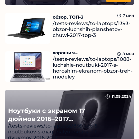
Лучшие планшеты Chuwi 2017:
7
мин
обзор, ТОП-3
/tests-reviews/to-laptops/1393-
obzor-luchshih-planshetov-
chuwi-2017-top-3
Читать
Лучшие ноутбуки 2017 с
11.09.2024
хорошим...
8
мин
/tests-reviews/to-laptops/1088-
luchshie-noutbuki-2017-s-
horoshim-ekranom-obzor-treh-
modeley
Читать
11.09.2024
11.09.2024
Ноутбуки с экраном 17
дюймов 2016–2017...
/tests-reviews/to-laptops/856-top-5-
noutbukov-s-diagonalyu-ekrana-17-
dyuymov-2016-2017