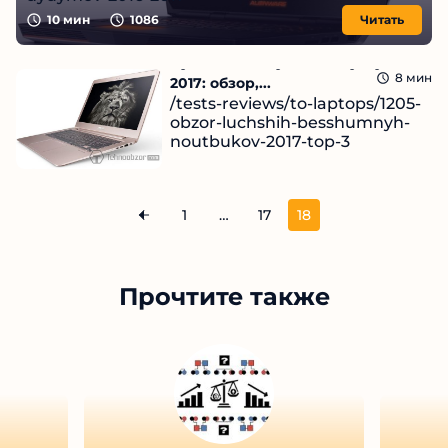
10
мин
1086
Читать
Лучшие бесшумные ноутбуки
8
мин
2017: обзор,...
/tests-reviews/to-laptops/1205-
obzor-luchshih-besshumnyh-
noutbukov-2017-top-3
Читать
11.09.2024
1
…
17
18
Прочтите также