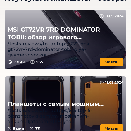
11.09.2024
MSI GT72VR 7RD DOMINATOR
TOBII: обзор игрового...
/tests-reviews/to-laptops/1222-msi-
gt72vr-7rd-dominator-tobii-dlya-
geymerov-obzor
7
мин
965
Читать
11.09.2024
Планшеты с самым мощным...
/tests-reviews/to-laptops/515-top-5-
planshetov-s-samym-moshhnym-
akkumuljatorom-2016-goda
5
мин
771
Читать