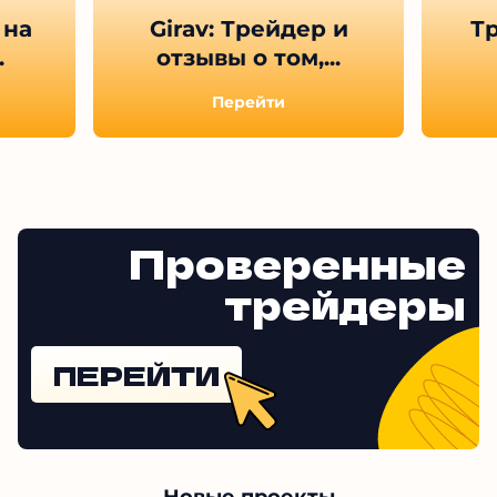
 на
Girav: Трейдер и
Тр
.
отзывы о том,...
Перейти
Проверенные
трейдеры
ПЕРЕЙТИ
Новые проекты