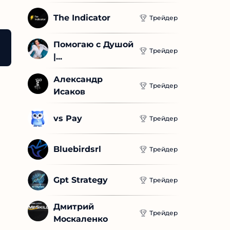
The Indicator
Трейдер
Помогаю с Душой 
 Rift
Шлём Sony PlayStation VR
Очки виртуальн
Трейдер
|...
Александр 
Трейдер
Исаков
vs Pay
Трейдер
Bluebirdsrl
Трейдер
Gpt Strategy
Трейдер
Дмитрий 
Трейдер
Москаленко