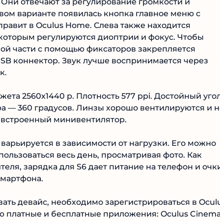
. Они отвечают за регулирование громкости и
вом варианте появилась кнопка главное меню с
равит в Oculus Home. Слева также находится
которым регулируются диоптрии и фокус. Чтобы
евой части с помощью фиксаторов закрепляется
SB коннектор. Звук лучше воспринимается через
к.
та 2560х1440 р. Плотность 577 ppi. Достойный уго
ра — 360 градусов. Линзы хорошо вентилируются и н
, встроенный минивентилятор.
арьируется в зависимости от нагрузки. Его можно
 пользоваться весь день, просматривая фото. Как
еля, зарядка для S6 дает питание на телефон и очки
смартфона.
ть девайс, необходимо зарегистрироваться в Oculu
ю платные и бесплатные приложения: Oculus Cinem