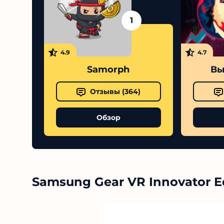
1
4.9
4.7
Samorph
Вы
Отзывы (
364
)
Обзор
Samsung Gear VR Innovator E