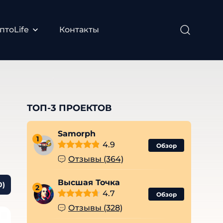
птоLife
Контакты
ТОП-3 ПРОЕКТОВ
Samorph
1
4.9
Обзор
Отзывы (364)
Высшая Точка
0)
2
4.7
Обзор
Отзывы (328)