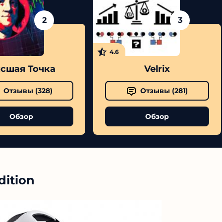
2
3
4.6
сшая Точка
Velrix
Отзывы (
328
)
Отзывы (
281
)
Обзор
Обзор
dition