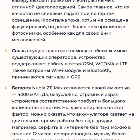
камеру выходят резкими и контрастными с
отличной цветопередачей. Самое главное, что их
качество не слишком падает при вечернем
освещении. Фронталка тоже, хоть и не оснащена
фокусировкой, но делает более чем приличные
фотоснимки, особенно как для своих 8-ми
мегапикселей.
Связь
осуществляется с помощью обеих «симок»
существующих операторов. Устройство
поддерживает работу в сетях GSM, WCDMA и LTE.
Также встроены Wi-Fi-модуль и Bluetooth,
принимаются сигналы и GPS.
Батарея
Nubia Z11 Max отличается своей ёмкостью
— 4000 мАч. Да, безусловно, огромный экран
устройства соответственно требует и большого
количества энергии. Но, даже опираясь на этот
фактор, можно сказать, что аккумулятора хватает на
длительное время работы без подзарядки.
Например, сёрфить в интернете без пауз можно в
течение 12 часов, воспроизводить музыку более