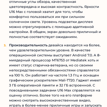
отличные углы обзора, качественная
цветопередача и высокая контрастность. Яркости
U16 Max с головой хватит для того, чтобы
комфортно пользоваться им при сильном
солнечном свете. Уровень подсветки дисплея
можно отрегулировать с помощью адаптивной
настройки. В общем, экран довольно приличный и
полностью соответствует ожиданиям.
Производительность
девайса находится на более,
чем удовлетворительном уровне. В качестве
операционной системы выступает Android 7.0. А 8-
миядерный процессор MT6753 от Mediatek хоть и
имеет статус старичка-ветерана, но со своими
непосредственными обязанностями справляется
на 100 %. Он работает на частоте 1.3 Ггц и оснащен
графическим ускорителем Mali-T720. Гаджет имеет
3 ГБ оперативной памяти и 32 ГБ встроенной. С
повседневными задачами U16 Max справляется на
оценку отлично. Более того на его платформе
можно смотреть высококачественные видео,
играть в более-менее приличные игры и запускать