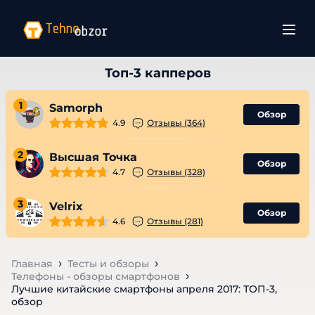
1
Samorph
Обзор
4.9
Отзывы (364)
2
Высшая Точка
Обзор
4.7
Отзывы (328)
3
Velrix
Обзор
4.6
Отзывы (281)
Главная
Тесты и обзоры
Телефоны - обзоры смартфонов
Лучшие китайские смартфоны апреля 2017: ТОП-3,
обзор