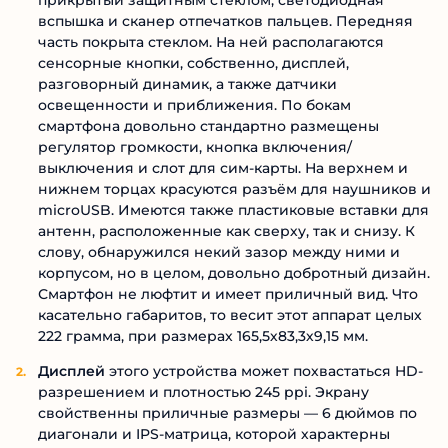
прикрытый защитным стеклом, светодиодная
вспышка и сканер отпечатков пальцев. Передняя
часть покрыта стеклом. На ней располагаются
сенсорные кнопки, собственно, дисплей,
разговорный динамик, а также датчики
освещенности и приближения. По бокам
смартфона довольно стандартно размещены
регулятор громкости, кнопка включения/
выключения и слот для сим-карты. На верхнем и
нижнем торцах красуются разъём для наушников и
microUSB. Имеются также пластиковые вставки для
антенн, расположенные как сверху, так и снизу. К
слову, обнаружился некий зазор между ними и
корпусом, но в целом, довольно добротный дизайн.
Смартфон не люфтит и имеет приличный вид. Что
касательно габаритов, то весит этот аппарат целых
222 грамма, при размерах 165,5х83,3х9,15 мм.
Дисплей
этого устройства может похвастаться HD-
разрешением и плотностью 245 ppi. Экрану
свойственны приличные размеры — 6 дюймов по
диагонали и IPS-матрица, которой характерны