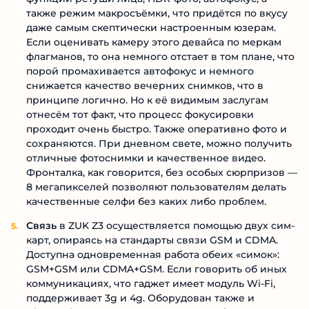
также режим макросъёмки, что придётся по вкусу
даже самым скептически настроенным юзерам.
Если оценивать камеру этого девайса по меркам
флагманов, то она немного отстает в том плане, что
порой промахивается автофокус и немного
снижается качество вечерних снимков, что в
принципе логично. Но к её видимым заслугам
отнесём тот факт, что процесс фокусировки
проходит очень быстро. Также оперативно фото и
сохраняются. При дневном свете, можно получить
отличные фотоснимки и качественное видео.
Фронталка, как говорится, без особых сюрпризов —
8 мегапикселей позволяют пользователям делать
качественные селфи без каких либо проблем.
Связь
в ZUK Z3 осуществляется помощью двух сим-
карт, опираясь на стандарты связи GSM и CDMA.
Доступна одновременная работа обеих «симок»:
GSM+GSM или CDMA+GSM. Если говорить об иных
коммуникациях, что гаджет имеет модуль Wi-Fi,
поддерживает 3g и 4g. Оборудован также и