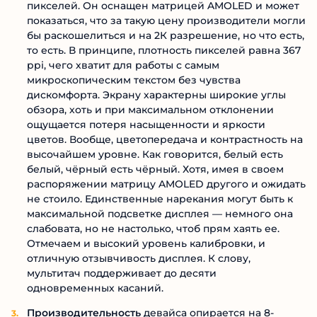
пикселей. Он оснащен матрицей AMOLED и может
показаться, что за такую цену производители могли
бы раскошелиться и на 2К разрешение, но что есть,
то есть. В принципе, плотность пикселей равна 367
ppi, чего хватит для работы с самым
микроскопическим текстом без чувства
дискомфорта. Экрану характерны широкие углы
обзора, хоть и при максимальном отклонении
ощущается потеря насыщенности и яркости
цветов. Вообще, цветопередача и контрастность на
высочайшем уровне. Как говорится, белый есть
белый, чёрный есть чёрный. Хотя, имея в своем
распоряжении матрицу AMOLED другого и ожидать
не стоило. Единственные нарекания могут быть к
максимальной подсветке дисплея — немного она
слабовата, но не настолько, чтоб прям хаять ее.
Отмечаем и высокий уровень калибровки, и
отличную отзывчивость дисплея. К слову,
мультитач поддерживает до десяти
одновременных касаний.
Производительность
девайса опирается на 8-