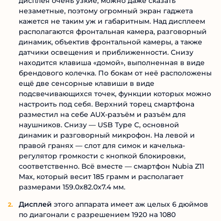
дисплея очень узкие, можно даже сказать
незаметные, поэтому огромный экран гаджета
кажется не таким уж и габаритным. Над дисплеем
располагаются фронтальная камера, разговорный
динамик, объектив фронтальной камеры, а также
датчики освещения и приближенности. Снизу
находится клавиша «домой», выполненная в виде
брендового колечка. По бокам от неё расположены
ещё две сенсорные клавиши в виде
подсвечивающихся точек, функции которых можно
настроить под себя. Верхний торец смартфона
разместил на себе AUX-разъём и разъём для
наушников. Снизу — USB Type C, основной
динамик и разговорный микрофон. На левой и
правой гранях — слот для симок и качелька-
регулятор громкости с кнопкой блокировки,
соответственно. Всё вместе — смартфон Nubia Z11
Max, который весит 185 грамм и располагает
размерами 159.0х82.0х7.4 мм.
Дисплей
этого аппарата имеет аж целых 6 дюймов
по диагонали с разрешением 1920 на 1080