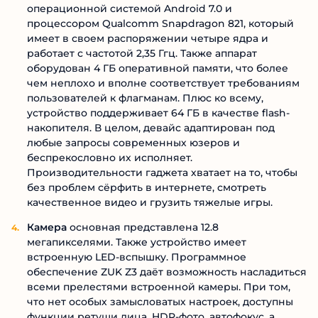
операционной системой Android 7.0 и
процессором Qualcomm Snapdragon 821, который
имеет в своем распоряжении четыре ядра и
работает с частотой 2,35 Ггц. Также аппарат
оборудован 4 ГБ оперативной памяти, что более
чем неплохо и вполне соответствует требованиям
пользователей к флагманам. Плюс ко всему,
устройство поддерживает 64 ГБ в качестве flash-
накопителя. В целом, девайс адаптирован под
любые запросы современных юзеров и
беспрекословно их исполняет.
Производительности гаджета хватает на то, чтобы
без проблем сёрфить в интернете, смотреть
качественное видео и грузить тяжелые игры.
Камера
основная представлена 12.8
мегапикселями. Также устройство имеет
встроенную LED-вспышку. Программное
обеспечение ZUK Z3 даёт возможность насладиться
всеми прелестями встроенной камеры. При том,
что нет особых замысловатых настроек, доступны
функции ретуши лица, HDR-фото, автофокус, а