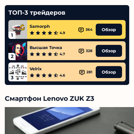
ТОП-3 трейдеров
Samorph
Обзор
364
4.9
1
Высшая Точка
Обзор
328
4.7
2
Velrix
Обзор
281
4.6
3
Смартфон Lenovo ZUK Z3