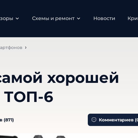
бзоры
Схемы и ремонт
Новости
Кри
мартфонов
самой хорошей
: ТОП-6
 (
871
)
Комментариев (