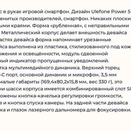
с в руках игровой смартфон. Дизайн Ulefone Power 5
енитых производителей, смартфон. Никаких плоски
ыми краями. Форма «рубленная», с неправильными
. Металлический корпус делает внешность девайса
частях девайса форма напоминает урезанные
йса выполнена из пластика, стилизованного под кож
жения и освещённости, модуль сдвоенной
ный индикатор пропущенных уведомлений.
етка мультимедийного динамика. Верхний торец
-С порт, основной динамик и микрофон. 3,5-мм
лые габариты (169,4х80,2х15,8 мм, вес 330 г), это
ани шасси корпуса имеется комбинированный слот S
оложены кнопка-качелька регулировки громкости,
 и кнопка спуска камеры. На задней части девайса
а и глазок лазерного дальномера для фокусировки