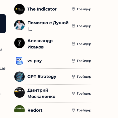
The Indicator
Трейдер
Помогаю с Душой 
L K10
Смартфон с емким аккумулятором Oukitel K
Трейдер
|...
Александр 
Трейдер
Исаков
м
vs pay
Трейдер
ьше
GPT Strategy
Трейдер
Дмитрий 
в
Трейдер
Москаленко
Redort
Трейдер