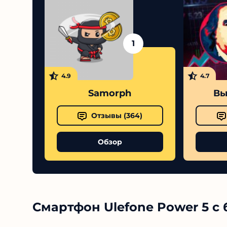
1
4.9
4.7
Samorph
Вы
Отзывы (
364
)
Обзор
Смартфон Ulefone Power 5 с 