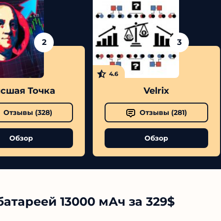
2
3
4.6
сшая Точка
Velrix
Отзывы (
328
)
Отзывы (
281
)
Обзор
Обзор
батареей 13000 мАч за 329$