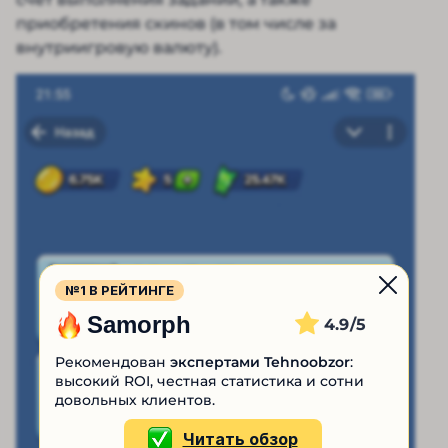
приобретения скинов (в том числе за
внутриигровую валюту).
№1 В РЕЙТИНГЕ
Samorph
4.9
Рекомендован
экспертами Tehnoobzor
:
высокий ROI, честная статистика и сотни
довольных клиентов.
Читать обзор