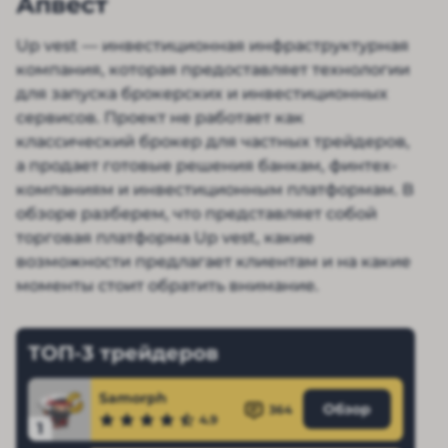
Апвест
Up vest — инвестиционная инфраструктурная
компания, которая предоставляет технологии
для запуска брокерских и инвестиционных
сервисов. Проект не работает как
классический брокер для частных трейдеров,
а продает готовые решения банкам, финтех-
компаниям и инвестиционным платформам. В
обзоре разберем, что представляет собой
торговая платформа Up vest, какие
возможности предлагает клиентам и на какие
моменты стоит обратить внимание.
ТОП-3 трейдеров
Samorph
Обзор
364
4.9
1