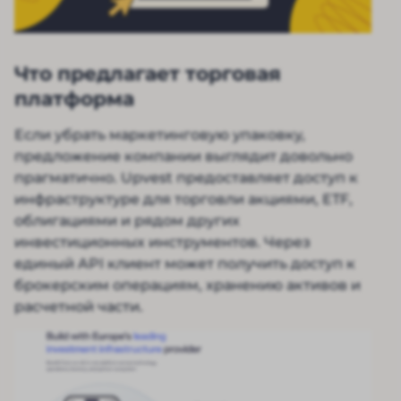
Что предлагает торговая
платформа
Если убрать маркетинговую упаковку,
предложение компании выглядит довольно
прагматично. Upvest предоставляет доступ к
инфраструктуре для торговли акциями, ETF,
облигациями и рядом других
инвестиционных инструментов. Через
единый API клиент может получить доступ к
брокерским операциям, хранению активов и
расчетной части.