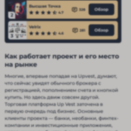
Высшая Точка
Обзор
328
4.7
2
Velrix
Обзор
281
4.6
3
Как работает проект и его место
на рынке
Многие, впервые попадая на Upvest, думают,
что сейчас увидят обычного брокера с
регистрацией, пополнением счета и кнопкой
купить. Но здесь движ совсем другой.
Торговая платформа Up Vest заточена в
первую очередь под бизнес. Основные
клиенты проекта — банки, необанки, финтех-
компании и инвестиционные приложения,