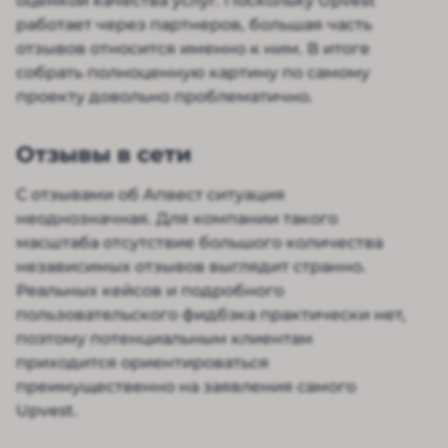
оценкой качества услуг. Поскольку Upvest
работает через партнеров, большая часть
отзывов относится именно к ним. В итоге
собрать полноценную картину по самому
проекту довольно проблематично.
Отзывы в сети
С отзывами об Апвест ситуация
неоднозначная. Для компании такого
масштаба отсутствие большого количества
независимых отзывов выглядит странно.
Реальных кейсов и подробного
пользовательского фидбэка практически нет,
поэтому потенциальным клиентам
приходится ориентироваться
преимущественно на заявления самого
Upvest.