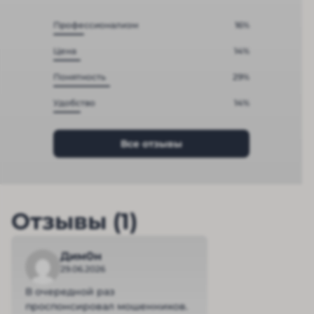
Профессионализм
16%
Цена
14%
Понятность
29%
Удобство
14%
Все отзывы
Отзывы (1)
Дим0н
29.06.2026
В очередной раз
проспонсировал мошенников.