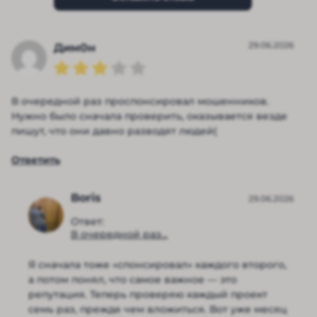
29.06.2026
Дим0н
В очередной раз проспонсировал мошенников.
Нужно было сначала проверить, оказывается везде
пишут, что они давно разводят людей(
Ответить
Boris
29.06.2026
Ответ:
В очередной раз...
Я сначала тоже «спонсировал» каждого второго,
а потом понял, что самое важное — это
репутация. Теперь проверяю каждый проект
семь раз, прежде чем вложиться. Вот уже месяц