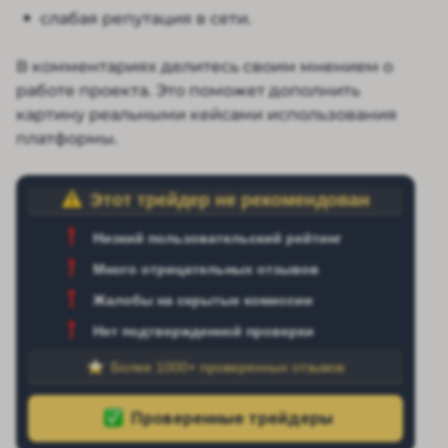
слабая репутация в сети.
В комментариях делитесь своим мнением о
работе проекта. Это поможет дополнить
картину реальными кейсами использования
платформы.
Этот трейдер не рекомендован
Низкий пользовательский рейтинг
Много отрицательных отзывов
Жалобы на скрытые комиссии
Нет подтвержденной проверки
Более 1000+ проверенных отзывов