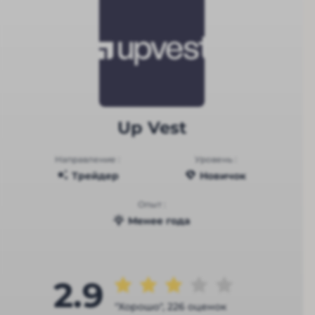
Up Vest
Направление :
Уровень :
Трейдер
Новичок
Опыт :
Менее года
2.9
"Хорошо", 226 оценок