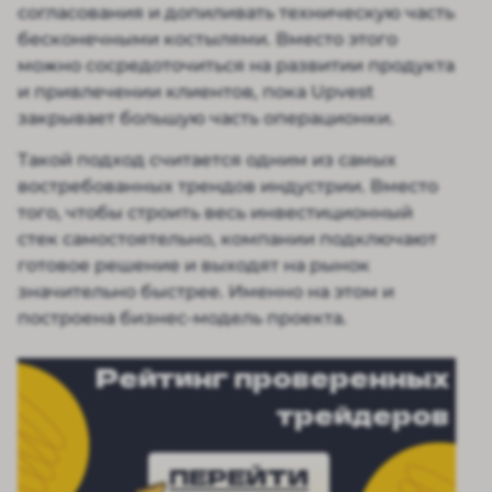
согласования и допиливать техническую часть
бесконечными костылями. Вместо этого
можно сосредоточиться на развитии продукта
и привлечении клиентов, пока Upvest
закрывает большую часть операционки.
Такой подход считается одним из самых
востребованных трендов индустрии. Вместо
того, чтобы строить весь инвестиционный
стек самостоятельно, компании подключают
готовое решение и выходят на рынок
значительно быстрее. Именно на этом и
построена бизнес-модель проекта.
Рейтинг проверенных
трейдеров
ПЕРЕЙТИ