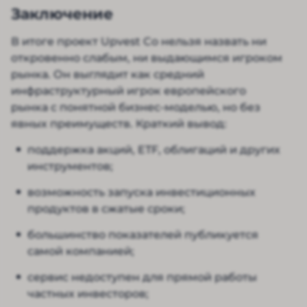
Заключение
В итоге проект Upvest Co нельзя назвать ни
откровенно слабым, ни выдающимся игроком
рынка. Он выглядит как средний
инфраструктурный игрок европейского
рынка с понятной бизнес-моделью, но без
явных преимуществ. Краткий вывод:
поддержка акций, ETF, облигаций и других
инструментов;
возможность запуска инвестиционных
продуктов в сжатые сроки;
большинство показателей публикуется
самой компанией;
сервис недоступен для прямой работы
частных инвесторов;