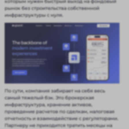
которым нужен быстрый выход на фондовый
рынок без строительства собственной
инфраструктуры с нуля.
По сути, компания забирает на себя весь
самый тяжелый бэк. Это брокерская
инфраструктура, хранение активов,
проведение расчетов по сделкам, налоговая
отчетность и взаимодействие с регуляторами.
Партнеру не приходится тратить месяцы на