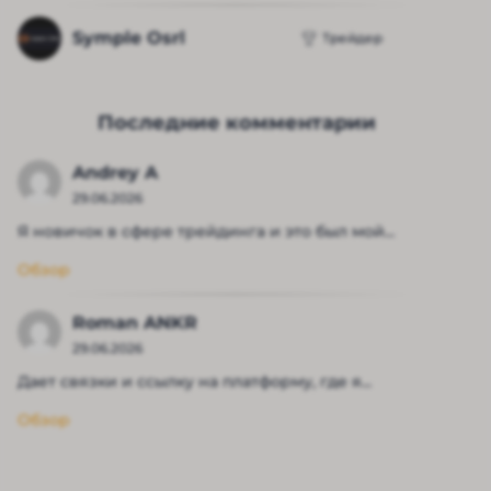
Symple Osrl
Трейдер
Последние комментарии
Andrey A
29.06.2026
Я новичок в сфере трейдинга и это был мой...
Обзор
Roman ANKR
29.06.2026
Дает связки и ссылку на платформу, где я...
Обзор