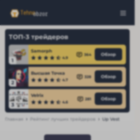
ТОП-3 трейдеров
Samorph
Обзор
364
4.9
1
Высшая Точка
Обзор
328
4.7
2
Velrix
Обзор
281
4.6
3
Главная
Рейтинг лучших трейдеров
Up Vest