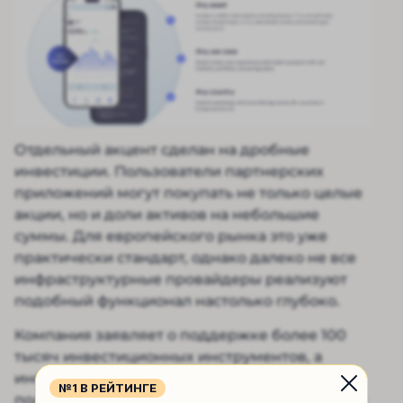
Отдельный акцент сделан на дробные
инвестиции. Пользователи партнерских
приложений могут покупать не только целые
акции, но и доли активов на небольшие
суммы. Для европейского рынка это уже
практически стандарт, однако далеко не все
инфраструктурные провайдеры реализуют
подобный функционал настолько глубоко.
Компания заявляет о поддержке более 100
тысяч инвестиционных инструментов, а
инфраструктура рассчитана на миллионы
№1 В РЕЙТИНГЕ
пользователей одновременно — для крупных