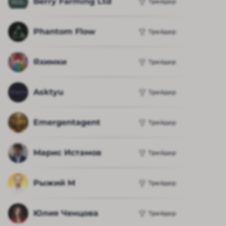
Berry Farming Ltd
Трейдер
Phantom Flow
Трейдер
Яхимки
Трейдер
Asktyu
Трейдер
Emergentagent
Трейдер
Марис Истамов
Трейдер
Рыжий М
Трейдер
Юлия Ченцова
Трейдер