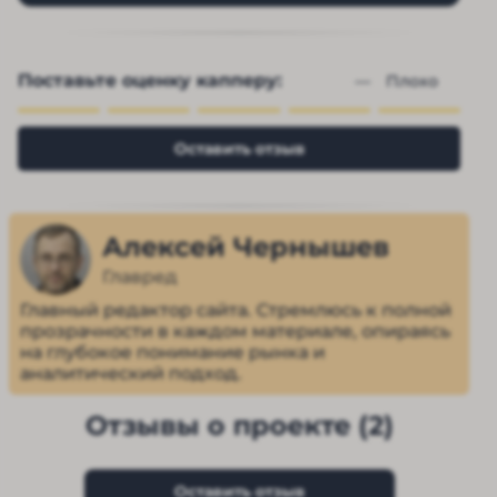
Поставьте оценку капперу:
— 
Плохо
Оставить отзыв
Алексей Чернышев
Главред
Главный редактор сайта. Стремлюсь к полной
прозрачности в каждом материале, опираясь
на глубокое понимание рынка и
аналитический подход.
Отзывы о проекте (2)
Оставить отзыв