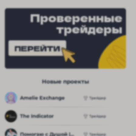
Проверенные
трейдеры
ПЕРЕЙТИ
Новые проекты
Amelie Exchange
Трейдер
The Indicator
Трейдер
Помогаю с Душой |...
Трейдер