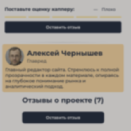
Поставьте оценку капперу:
— 
Плохо
Оставить отзыв
Алексей Чернышев
Главред
Главный редактор сайта. Стремлюсь к полной
прозрачности в каждом материале, опираясь
на глубокое понимание рынка и
аналитический подход.
Отзывы о проекте (7)
Оставить отзыв