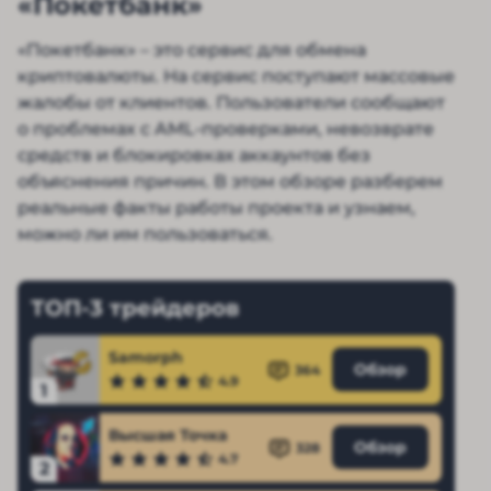
«Покетбанк»
«Покетбанк» – это сервис для обмена
криптовалюты. На сервис поступают массовые
жалобы от клиентов. Пользователи сообщают
о проблемах с AML-проверками, невозврате
средств и блокировках аккаунтов без
объяснения причин. В этом обзоре разберем
реальные факты работы проекта и узнаем,
можно ли им пользоваться.
ТОП-3 трейдеров
Samorph
Обзор
364
4.9
1
Высшая Точка
Обзор
328
4.7
2