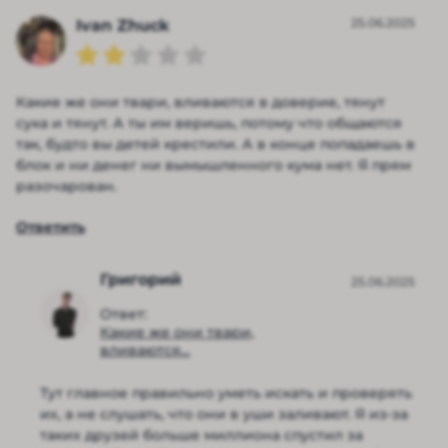
25.06.2025
Ivan Zhuck
Какие же они твари, вливаются в доверие, тянут
сука и тянут. А ты им веришь, потому что общаются
так, будто вы детей крестили. А в конце попадаешь в
блок и ни денег ни вымышленного кума нет. Я прям
разочарован.
Ответить
Григорий
25.06.2025
Ответ:
Какие же они твари,
вливаются...
Тут главное правильно уметь искать и проверять
их, а не слушать, что они в уши заливают. Я из-за
таких друзей больше миллиона спустил за