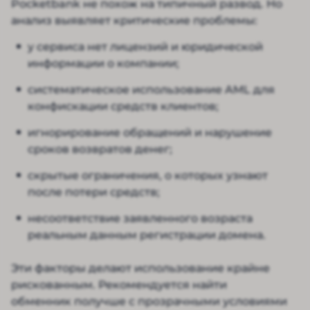
Pocketbank не похож на типичный развод. Но
анализ выявляет критические проблемы:
у сервиса нет лицензий и юридической
информации о компании;
систематическое использование AML для
конфискации средств клиентов;
игнорирование обращений и нарушение
сроков возвратов денег;
скрытые ограничения, о которых узнают
после потери средств;
несоответствие заявленного возраста
реальным данным регистрации домена.
Эти факторы делают использование крайне
рискованным. Рекомендуется найти
обменник получше с прозрачными условиями