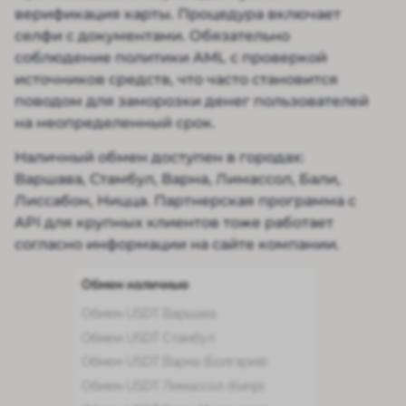
верификация карты. Процедура включает
селфи с документами. Обязательно
соблюдение политики AML с проверкой
источников средств, что часто становится
поводом для заморозки денег пользователей
на неопределенный срок.
Наличный обмен доступен в городах:
Варшава, Стамбул, Варна, Лимассол, Бали,
Лиссабон, Ницца. Партнерская программа с
API для крупных клиентов тоже работает
согласно информации на сайте компании.