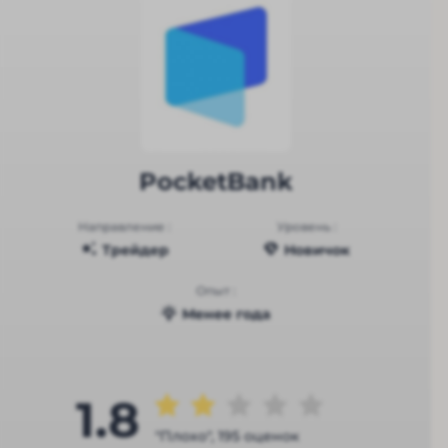
PocketBank
Направление :
Уровень :
Трейдер
Новичок
Опыт :
Менее года
1.8
"Плохо", 195 оценок