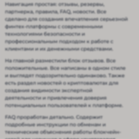
Навигация простая: отзывы, резервы,
партнерка, правила, FAQ, новости. Все
сделано для создания впечатления серьезной
финтех-платформы с современными
технологиями безопасности и
профессиональным подходом к работе с
клиентами и их денежными средствами.
На главной разместили блок отзывов. Все
положительные. Все написаны в одном стиле
и выглядят подозрительно одинаково. Также
есть раздел новостей о криптовалютах для
создания видимости экспертной
деятельности и привлечения доверия
потенциальных пользователей к платформе.
FAQ проработан детально. Содержит
подробные инструкции по обменам и
технические объяснения работы блокчейн-