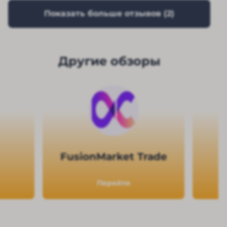
Показать больше отзывов (
2
)
Другие обзоры
FusionMarket Trade
Перейти