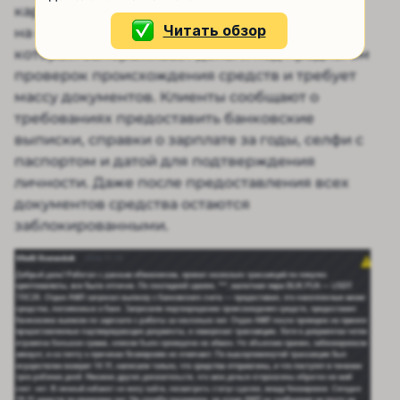
картину полностью. Пользователи жалуются
Читать обзор
на серьезные проблемы с AML-отделом,
который замораживает деньги под предлогом
проверок происхождения средств и требует
массу документов. Клиенты сообщают о
требованиях предоставить банковские
выписки, справки о зарплате за годы, селфи с
паспортом и датой для подтверждения
личности. Даже после предоставления всех
документов средства остаются
заблокированными.