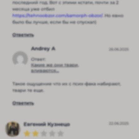
последний год. Вот с этими кстати, почти за 2
месяца уже отбил
https://tehnoobzor.com/samorph-obzor/
. Но явно
было бы лучше, если бы не спускал)
Ответить
Andrey A
26.06.2025
Ответ:
Какие же они твари,
вливаются...
Такое ощущение что их с псих-фака набирают,
твари те еще.
Ответить
22.06.2025
Евгений Кузнецо