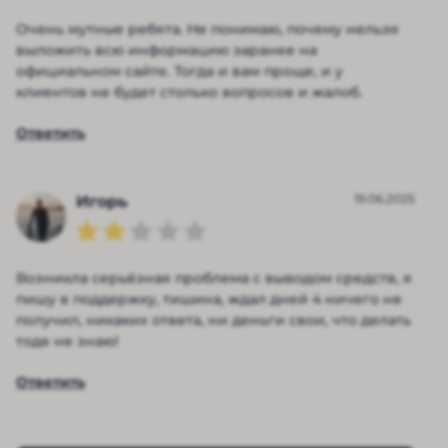
Очень мутные ребята. Не понимаю, почему нельзя
выложить всю информацию заранее на
официальном сайте. Тогда и вам проще, и у
клиентов не будет столько вопросов и жалоб.
Ответить
19.06.2025
Игорь
Возникла серьёзная проблема с выводом средств, я
пишу в поддержку, тишина, ждал дней 4 ничего не
получил, никаких ответа, ни деньги свои, что делать
тоде не знаю!
Ответить