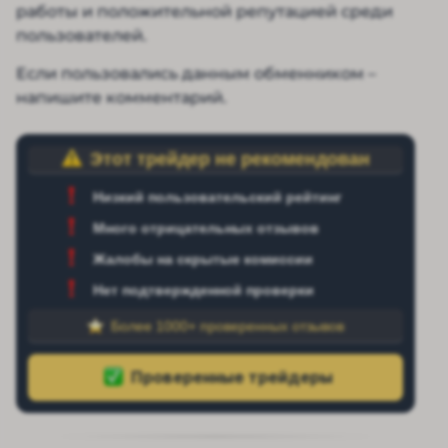
работы и положительной репутацией среди
пользователей.
Если пользовались данным обменником –
напишите комментарий.
Этот трейдер не рекомендован
Низкий пользовательский рейтинг
Много отрицательных отзывов
Жалобы на скрытые комиссии
Нет подтвержденной проверки
Более 1000+ проверенных отзывов