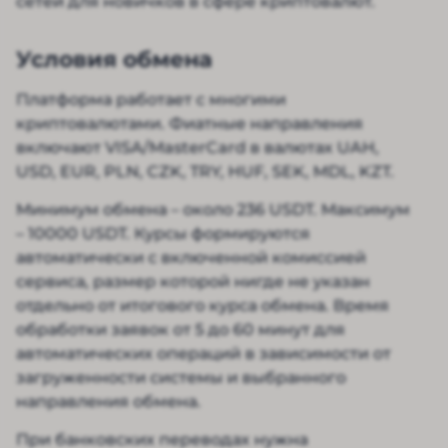
сетей для новичков в сфере криптовалют.
Условия обмена
Платформа работает с многими
криптовалютами. Фиатные направления
включают VISA/MasterCard в валютах UAH,
USD, EUR, PLN, CZK, TRY, HUF, SEK, MDL, KZT.
Минимум обмена – около 236 USDT. Максимум
– 10000 USDT. Курсы формируются
автоматически с включенной комиссией
сервиса, размер которой нигде не указан
отдельно от итогового курса обмена. Время
обработки заявок от 5 до 60 минут для
автоматических операций в зависимости от
загруженности системы и выбранного
направления обмена.
При банковских переводах нужна