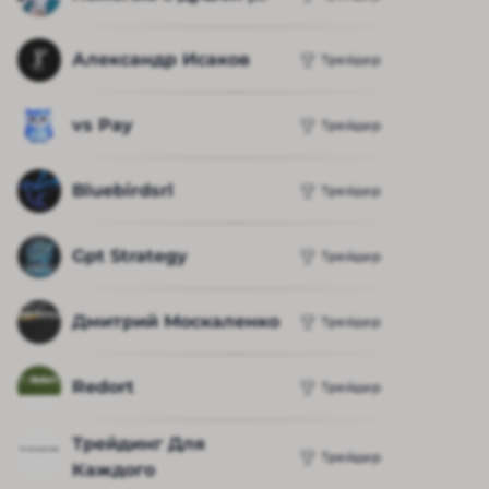
Александр Исаков
Трейдер
vs Pay
Трейдер
Bluebirdsrl
Трейдер
Gpt Strategy
Трейдер
Дмитрий Москаленко
Трейдер
Redort
Трейдер
Трейдинг Для 
Трейдер
Каждого