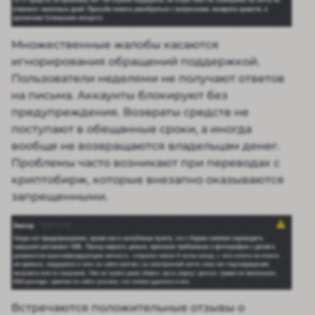
Множественные жалобы касаются
игнорирования обращений поддержкой.
Пользователи неделями не получают ответов
на письма. Аккаунты блокируют без
предупреждения. Возвраты средств не
поступают в обещанные сроки, а иногда
вообще не возвращаются владельцам денег.
Проблемы часто возникают при переводах с
криптобирж, которые внезапно оказываются
запрещенными.
Встречаются положительные отзывы о