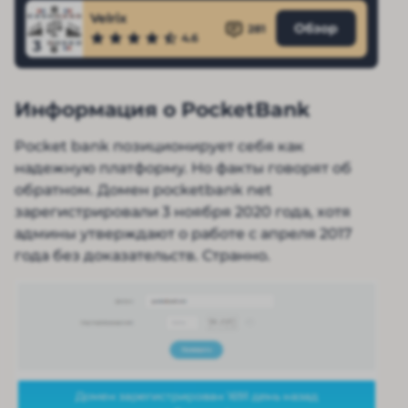
Velrix
Обзор
281
4.6
3
Информация о PocketBank
Pocket bank позиционирует себя как
надежную платформу. Но факты говорят об
обратном. Домен pocketbank net
зарегистрировали 3 ноября 2020 года, хотя
админы утверждают о работе с апреля 2017
года без доказательств. Странно.