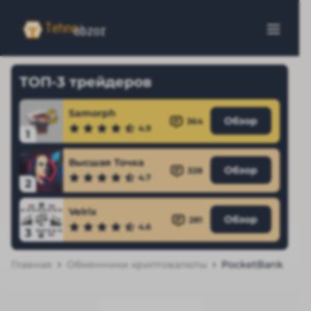
ТОП-3 трейдеров
Samorph
Обзор
364
4.9
1
Высшая Точка
Обзор
328
4.7
2
Velrix
Обзор
281
4.6
3
Главная
Обменники криптовалюты
PocketBank