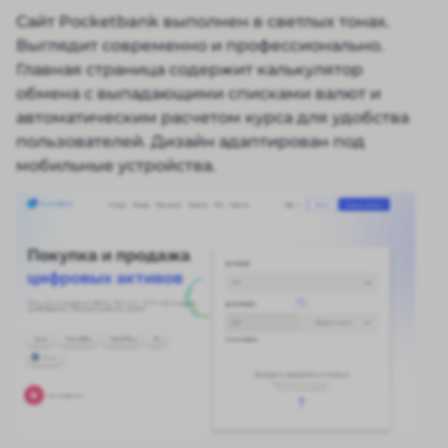
Сайт Pocketbank выполнен в светлых тонах.
Выглядит современно и профессионально.
Главная страница содержит калькулятор
обмена с выпадающими списками валют и
автоматическим расчетом курса для удобства
пользователей. Дизайн адаптирован под
мобильные устройства.