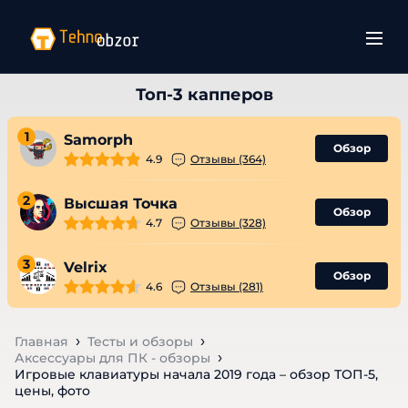
1
Samorph
Обзор
4.9
Отзывы (364)
2
Высшая Точка
Обзор
4.7
Отзывы (328)
3
Velrix
Обзор
4.6
Отзывы (281)
Главная
Тесты и обзоры
Аксессуары для ПК - обзоры
Игровые клавиатуры начала 2019 года – обзор ТОП-5,
цены, фото