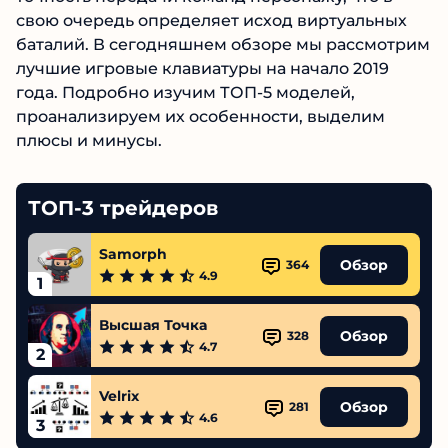
свою очередь определяет исход виртуальных
баталий. В сегодняшнем обзоре мы рассмотрим
лучшие игровые клавиатуры на начало 2019
года. Подробно изучим ТОП-5 моделей,
проанализируем их особенности, выделим
плюсы и минусы.
ТОП-3 трейдеров
Samorph
Обзор
364
4.9
1
Высшая Точка
Обзор
328
4.7
2
Velrix
Обзор
281
4.6
3