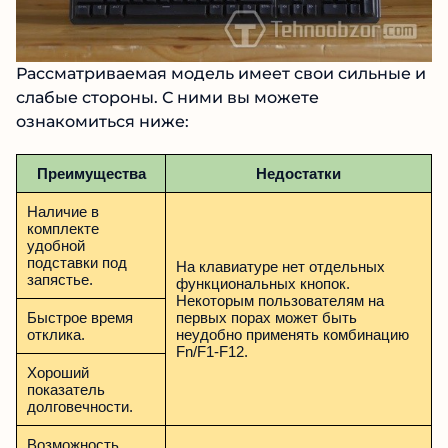
Рассматриваемая модель имеет свои сильные и
слабые стороны. С ними вы можете
ознакомиться ниже:
Преимущества
Недостатки
Наличие в
комплекте
удобной
подставки под
На клавиатуре нет отдельных
запястье.
функциональных кнопок.
Некоторым пользователям на
Быстрое время
первых порах может быть
отклика.
неудобно применять комбинацию
Fn/F1-F12.
Хороший
показатель
долговечности.
Возможность