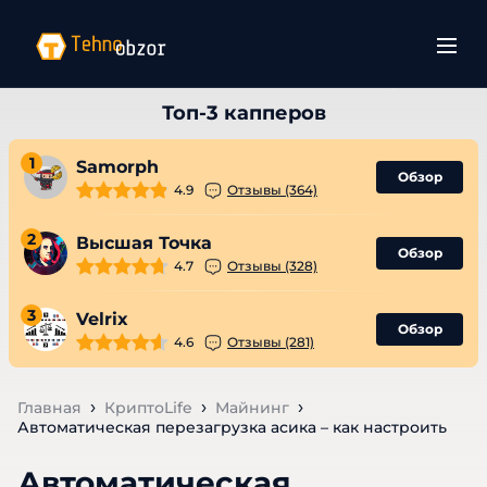
1
Samorph
Обзор
4.9
Отзывы (364)
2
Высшая Точка
Обзор
4.7
Отзывы (328)
3
Velrix
Обзор
4.6
Отзывы (281)
Главная
КриптоLife
Майнинг
Автоматическая перезагрузка асика – как настроить
Автоматическая