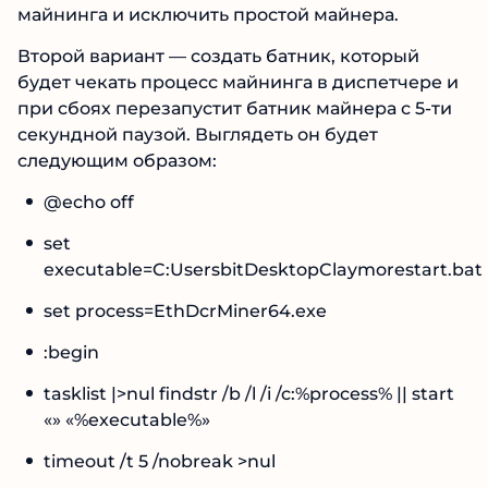
майнинга и исключить простой майнера.
Второй вариант — создать батник, который
будет чекать процесс майнинга в диспетчере и
при сбоях перезапустит батник майнера с 5-ти
секундной паузой. Выглядеть он будет
следующим образом:
@echo off
set
executable=C:UsersbitDesktopClaymorestart.bat
set process=EthDcrMiner64.exe
:begin
tasklist |>nul findstr /b /l /i /c:%process% || start
«» «%executable%»
timeout /t 5 /nobreak >nul