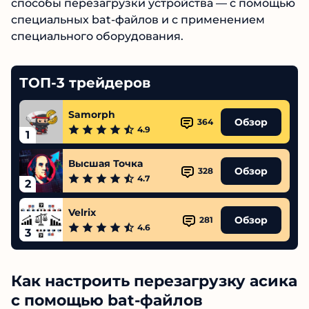
способы перезагрузки устройства — с помощью
специальных bat-файлов и с применением
специального оборудования.
ТОП-3 трейдеров
Samorph
Обзор
364
4.9
1
Высшая Точка
Обзор
328
4.7
2
Velrix
Обзор
281
4.6
3
Как настроить перезагрузку асика
с помощью bat-файлов