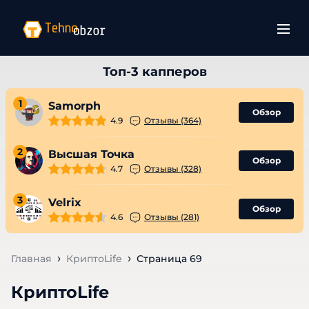
1
Samorph
Обзор
4.9
Отзывы (364)
2
Высшая Точка
Обзор
4.7
Отзывы (328)
3
Velrix
Обзор
4.6
Отзывы (281)
Главная
КриптоLife
Страница 69
КриптоLife