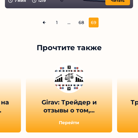
7
мин
1219
Читать
1
…
68
69
Прочтите также
 на
Girav: Трейдер и
Тр
.
отзывы о том,...
Перейти