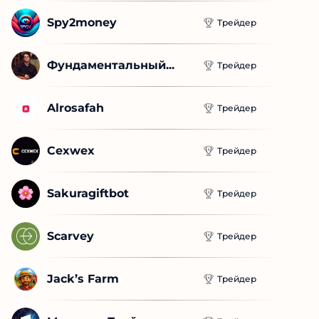
Spy2money
Трейдер
Фундаментальный...
Трейдер
Alrosafah
Трейдер
Cexwex
Трейдер
Sakuragiftbot
Трейдер
Scarvey
Трейдер
Jack’s Farm
Трейдер