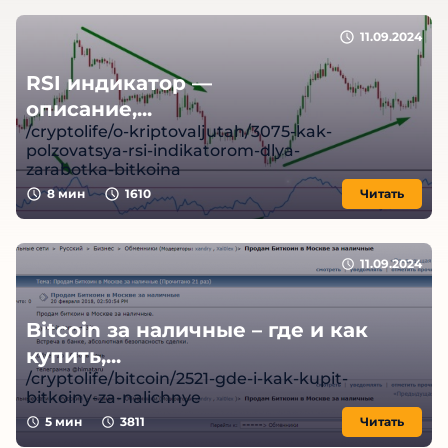
11.09.2024
RSI индикатор —
описание,...
/cryptolife/o-kriptovaljutah/3075-kak-
polzovatsya-rsi-indikatorom-dlya-
zarabotka-bitkoina
8
мин
1610
Читать
11.09.2024
Bitcoin за наличные – где и как
купить,...
/cryptolife/bitcoin/2521-gde-i-kak-kupit-
bitkoiny-za-nalichnye
5
мин
3811
Читать