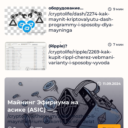
Dash-майнинг: программы и
оборудование...
9
мин
/cryptolife/dash/2274-kak-
maynit-kriptovalyutu-dash-
programmy-i-sposoby-dlya-
mayninga
Читать
Как купить за Вебмани Риппл
11.09.2024
7
мин
(Ripple)?
/cryptolife/ripple/2269-kak-
kupit-rippl-cherez-vebmani-
varianty-i-sposoby-vyvoda
Читать
11.09.2024
11.09.2024
Майнинг Эфириума на
асике (ASIC) —...
/cryptolife/ethereum/2650-mozhno-li-
maynit-efirium-asikom-kak-eto-delat