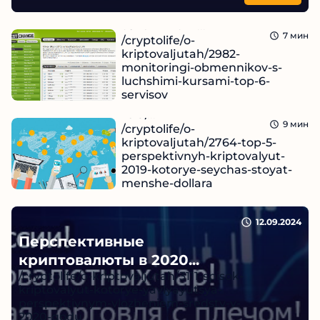
Лучшие мониторинги
обменников –...
7
мин
/cryptolife/o-
kriptovaljutah/2982-
monitoringi-obmennikov-s-
luchshimi-kursami-top-6-
servisov
Перспективные криптовалюты
2019,...
Читать
12.09.2024
9
мин
/cryptolife/o-
kriptovaljutah/2764-top-5-
perspektivnyh-kriptovalyut-
2019-kotorye-seychas-stoyat-
menshe-dollara
Читать
12.09.2024
12.09.2024
Перспективные
криптовалюты в 2020...
/cryptolife/o-kriptovaljutah/3111-spisok-
kriptovalyut-kotorye-yavlyayutsya-
perspektivnym-vlozheniem-sredstv-v-
2020-godu