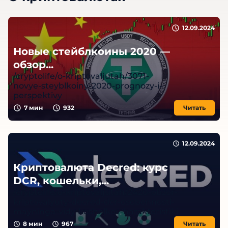
12.09.2024
Новые стейблкоины 2020 —
обзор...
/cryptolife/o-kriptovaljutah/3071-
novye-steyblkoiny-2020-prognozy-i-
perspektivy
7
мин
932
Читать
12.09.2024
Криптовалюта Decred: курс
DCR, кошельки,...
/cryptolife/o-kriptovaljutah/2420-obzor-
kriptovalyuty-decred-dcr-osobennosti-
mayninga-vidy-koshelkov-harakteristiki
8
мин
967
Читать