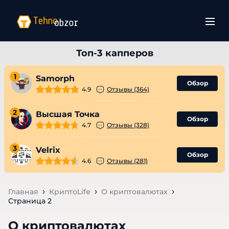
1
Samorph
Обзор
4.9
Отзывы (364)
2
Высшая Точка
Обзор
4.7
Отзывы (328)
3
Velrix
Обзор
4.6
Отзывы (281)
Главная
КриптоLife
О криптовалютах
Страница 2
О криптовалютах