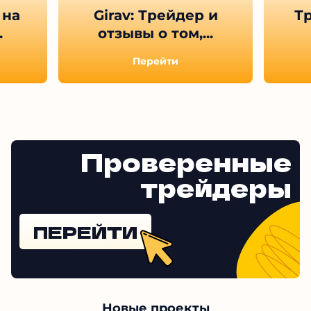
 на
Girav: Трейдер и
Тр
.
отзывы о том,...
Перейти
Проверенные
трейдеры
ПЕРЕЙТИ
Новые проекты