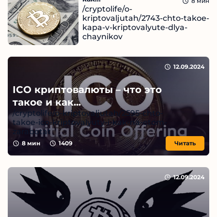
8
мин
/cryptolife/o-
kriptovaljutah/2743-chto-takoe-
kapa-v-kriptovalyute-dlya-
chaynikov
Читать
12.09.2024
12.09.2024
ICO криптовалюты – что это
такое и как...
/cryptolife/o-kriptovaljutah/2595-chto-
takoe-ico-kriptovalyuty-i-kak-na-etom-
zarabotat
8
мин
1409
Читать
12.09.2024