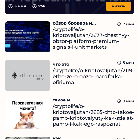
3
мин
756
Читать
Unitmarkets и Premium-Signals –
обзор брокера и...
7
мин
/cryptolife/o-
kriptovaljutah/2677-chestnyy-
obzor-platform-premium-
signals-i-unitmarkets
Читать
Etherzero — хардфорк Ethereum,
12.09.2024
5
мин
что это
/cryptolife/o-kriptovaljutah/2119-
etherzero-obzor-hardforka-
efiriuma
Читать
Памп криптовалюты – что это
12.09.2024
такое и...
9
мин
/cryptolife/o-
kriptovaljutah/2685-chto-takoe-
pamp-kriptovalyuty-kak-sdelat-
pamp-i-kak-ego-raspoznat
Капа в криптовалюте – что это и
Читать
12.09.2024
как...