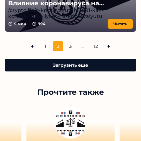
Влияние коронавируса на...
/cryptolife/o-kriptovaljutah/3091-kak-
koronavirus-vliyaet-na-kriptovalyutu
9
мин
794
Читать
1
2
3
…
12
Загрузить еще
Прочтите также