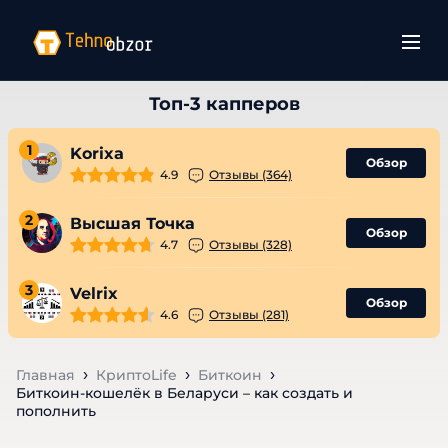
1
Korixa
Обзор
4.9
Отзывы (364)
2
Высшая Точка
Обзор
4.7
Отзывы (328)
3
Velrix
Обзор
4.6
Отзывы (281)
Главная
КриптоLife
Биткоин
Биткоин-кошелёк в Беларуси – как создать и
пополнить