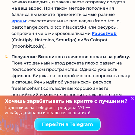
можно выводить, и заказываете отправку средств
на ваш адрес. При таком методе пополнения
баланса вы можете применять самые разные
краны
: самостоятельные площадки (freebitco.in,
bestchange.com, bitcoinfaucet.tk) или ресурсы,
сопряженные с микрокошельками
FaucetHub
(Cointiply, Hotcoins, Smurfgo) либо Coinpot
(moonbit.co.in).
Получение Биткоинов в качестве оплаты за работу.
Пока что данный метод расчета плохо развит на
постсоветском пространстве. Однако уже есть
фриланс-биржа, на которой можно попросить плату
в сатоши. Речь идёт об украинском ресурсе
freelancehunt.com. Если вы хорошо знаете
английский и можете выполнять заказы на этом
языке, можете воспользоваться такими сервисами,
Хочешь зарабатывать на крипте с лучшими?
как CryptoGrind и XBT Freelancer.
Подпишись на Telegram трейдера №1 —
инсайды, сигналы и реальная аналитика!
Покупка BTC на бирже.
Тут всё просто — создаёте
аккаунт на криптобирже (например, на той же
Перейти в Telegram
Exmo
), покупаете определённое количество сатоши