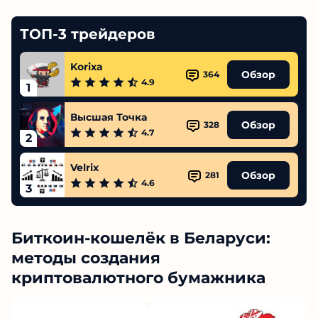
ТОП-3 трейдеров
Korixa
Обзор
364
4.9
1
Высшая Точка
Обзор
328
4.7
2
Velrix
Обзор
281
4.6
3
Биткоин-кошелёк в Беларуси:
методы создания
криптовалютного бумажника